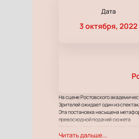
Дата
3 октября, 2022
Р
На сцене Ростовского академическ
Зрителей ожидает один из спектак
Эта постановка насыщена метафор
превосходной подачей сюжета
Уверены, что вы не единожды за вр
постановке тонко переплетены со
Читать дальше...