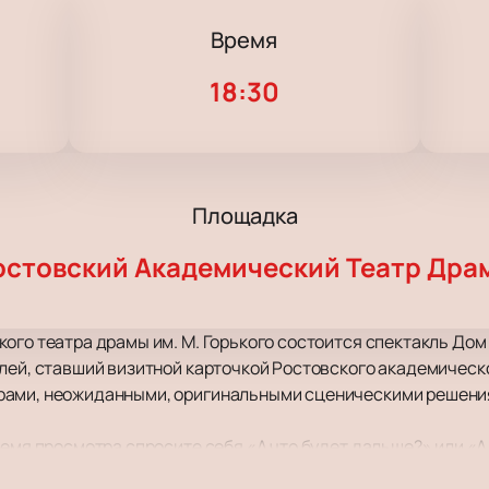
Время
18:30
Площадка
остовский Академический Театр Дра
ого театра драмы им. М. Горького состоится спектакль Дом 
лей, ставший визитной карточкой Ростовского академическог
ами, неожиданными, оригинальными сценическими решения
емя просмотра спросите себя «А что будет дальше?» или «А к
переживание, сочувствие, а также победа вечных ценносте