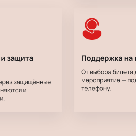
 и защита
Поддержка на 
От выбора билета 
мероприятие — под
через защищённые
телефону.
аняются и
и.