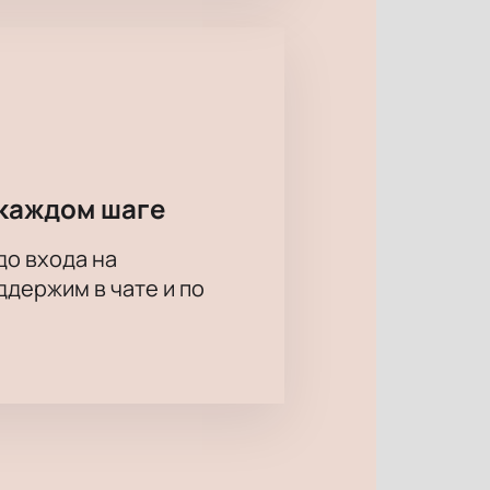
каждом шаге
до входа на
держим в чате и по