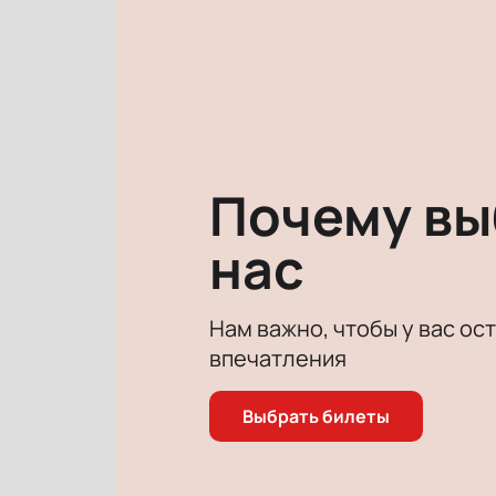
кажущимися.
Если вы хотите полностью отвлечьс
Вас ждет полное погружение в сюж
сопровождения.
Приятного просмотра!
Почему в
нас
Нам важно, чтобы у вас ос
впечатления
Выбрать билеты