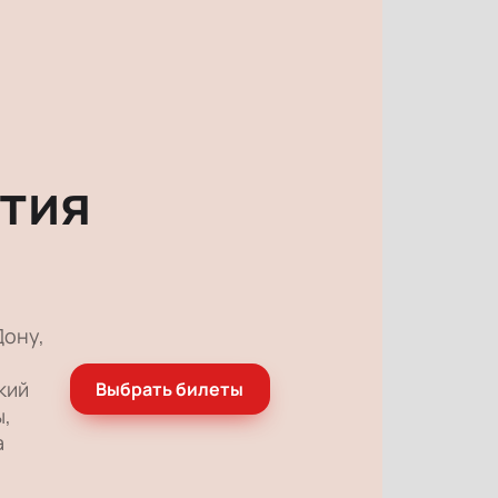
тия
Дону,
кий
Выбрать билеты
ы,
а