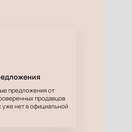
м под снос поможет вам в этом.
костюмов и музыкального
редложения
ые предложения от
проверенных продавцов
х уже нет в официальной