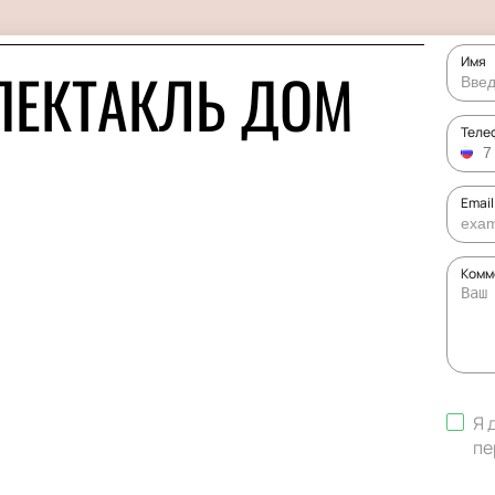
Имя
ПЕКТАКЛЬ ДОМ
Теле
Email
Комм
Я 
пе