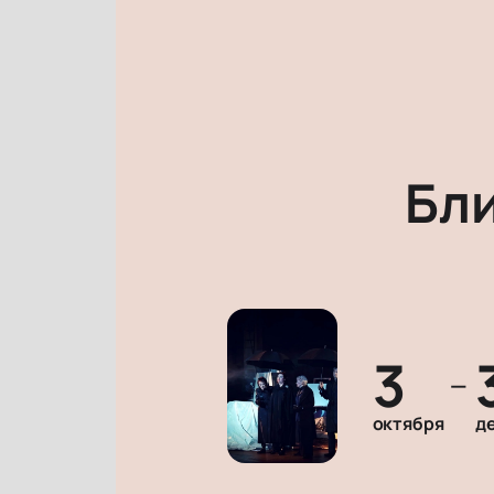
Бл
3
—
октября
д