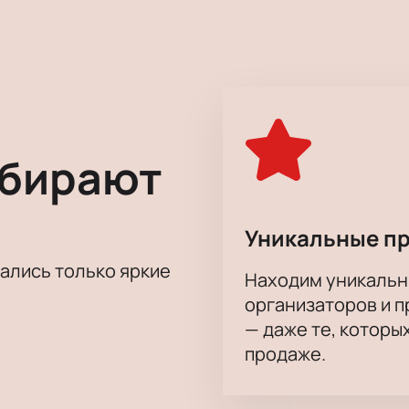
я и сбросить с себя груз повседневных забот, спектакль До
ет, огромное удовольствие от актерской игры, декораций, 
ыбирают
Уникальные п
тались только яркие
Находим уникальн
организаторов и 
— даже те, которы
продаже.