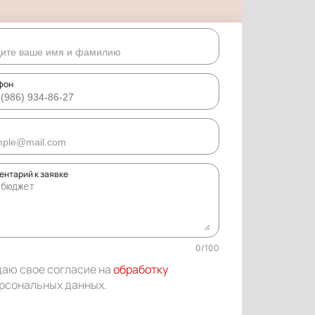
фон
ентарий к заявке
0
/
100
даю свое согласие на
обработку
рсональных данных
.