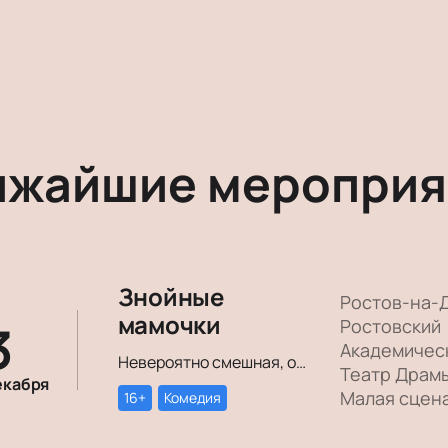
ижайшие мероприя
Знойные
Ростов-на-
мамочки
3
Ростовский
Академичес
Невероятно смешная, озорная, зажигательная комедия – о том, как две прекрасные леди степенного возраста вовсе не торопятся остепеняться, и подают своим уже взрослым детям отличный пример, как жить на полную катушку.
Театр Драм
екабря
Малая сцен
16+
Комедия