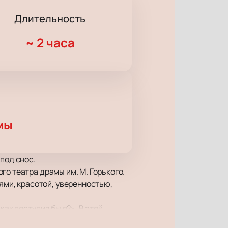
Длительность
~
2 часа
мы
под снос.
о театра драмы им. М. Горького.
ми, красотой, уверенностью,
ак поступил бы я?». В этой
й над ценностями временными и