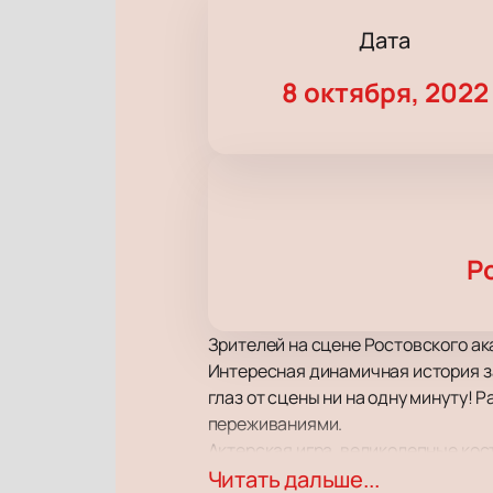
Дата
8 октября, 2022
Р
Зрителей на сцене Ростовского ак
Интересная динамичная история за
глаз от сцены ни на одну минуту! 
переживаниями.
Актерская игра, великолепные кос
спектакль образцом произведени
Читать дальше...