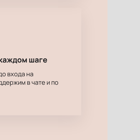
каждом шаге
до входа на
держим в чате и по