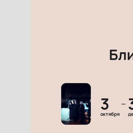
Бл
3
—
октября
д