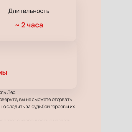
Длительность
~
2 часа
мы
кль Лес.
оверьте, вы не сможете оторвать
но следить за судьбой героев и их
озволяет с уверенностью назвать