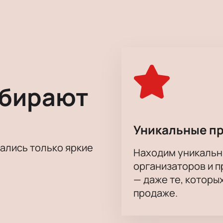
ий слог, неожиданные сюжетные повороты заставят вас при
те.
ппы высоко оценили многие театральные критики и эксперт
енное мнение!
ыбирают
Уникальные п
тались только яркие
Находим уникальн
организаторов и 
— даже те, которы
продаже.