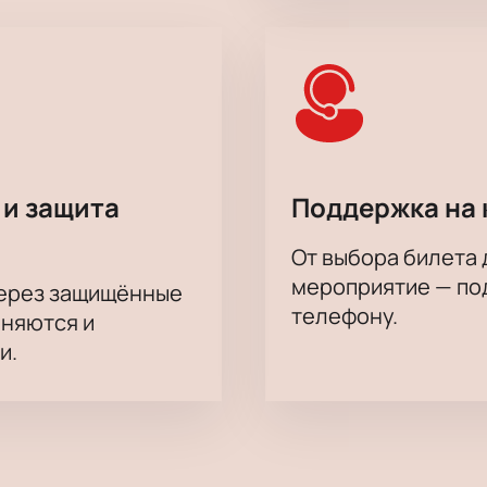
 и защита
Поддержка на 
От выбора билета 
мероприятие — под
через защищённые
телефону.
аняются и
и.