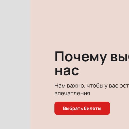
Захватывающий живой сюжет, легк
событий, позабыв обо всем на све
Работу режиссера и актерской тру
составить о спектакле Лес собств
Почему в
нас
Нам важно, чтобы у вас ос
впечатления
Выбрать билеты