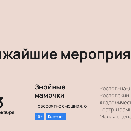
ижайшие мероприя
Знойные
Ростов-на-
мамочки
3
Ростовский
Академичес
Невероятно смешная, озорная, зажигательная комедия – о том, как две прекрасные леди степенного возраста вовсе не торопятся остепеняться, и подают своим уже взрослым детям отличный пример, как жить на полную катушку.
Театр Драм
екабря
Малая сцен
16+
Комедия