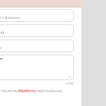
ке
0
/
100
огласие на
обработку
персональных