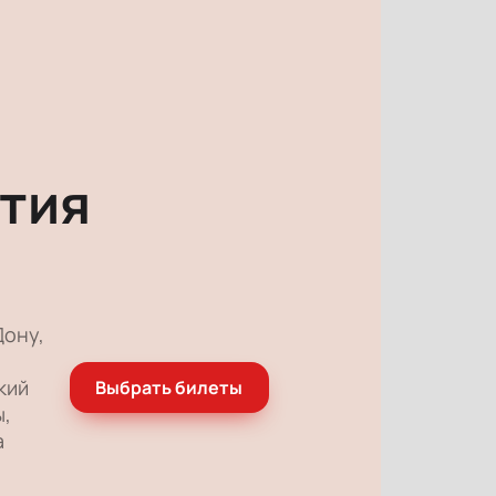
тия
Дону,
кий
Выбрать билеты
ы,
а