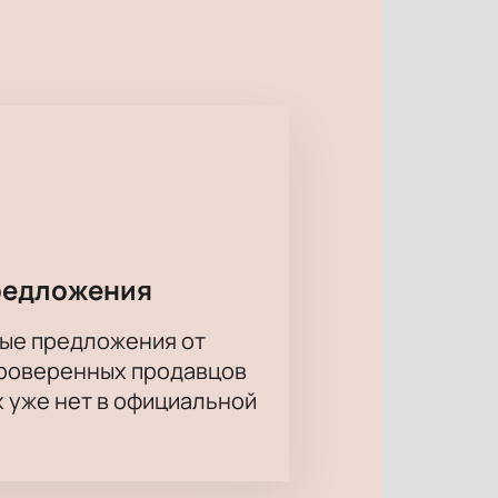
стально следить за развитием
ы. Не упустите возможности
редложения
ые предложения от
проверенных продавцов
х уже нет в официальной