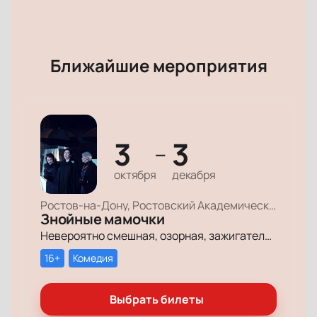
Ближайшие мероприятия
3
3
—
октября
декабря
Ростов-на-Дону, Ростовский Академический Театр Драмы, Малая сцена
Знойные мамочки
Невероятно смешная, озорная, зажигательная комедия – о том, как две прекрасные леди степенного возраста вовсе не торопятся остепеняться, и подают своим уже взрослым детям отличный пример, как жить на полную катушку.
16+
Комедия
Выбрать билеты