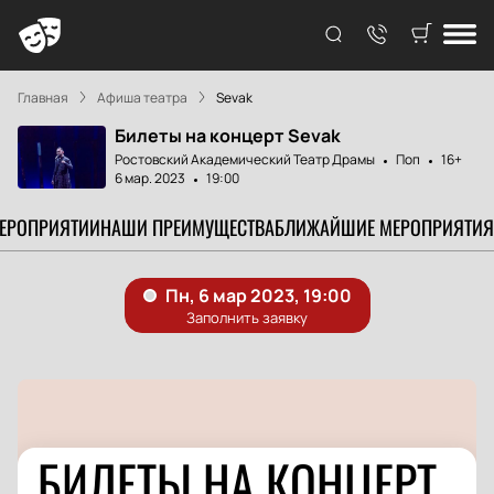
Главная
Афиша театра
Sevak
Билеты на концерт Sevak
Ростовский Академический Театр Драмы
Поп
16+
6 мар. 2023
19:00
МЕРОПРИЯТИИ
НАШИ ПРЕИМУЩЕСТВА
БЛИЖАЙШИЕ МЕРОПРИЯТИЯ
БИЛЕТЫ НА КОНЦЕРТ