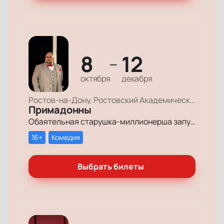
8
12
—
октября
декабря
Ростов-на-Дону, Ростовский Академический Театр Драмы, Большая сцена
Примадонны
Обаятельная старушка-миллионерша запускает грандиозный поиск своих долгопотерянных племянниц, чтобы открыть им двери в мир богатства и оставить в наследство свои миллионы.
16+
Комедия
Выбрать билеты