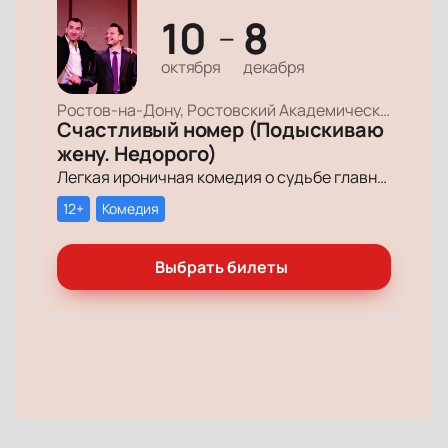
10
8
—
октября
декабря
Ростов-на-Дону, Ростовский Академический Театр Драмы, Малая сцена
Счастливый номер (Подыскиваю
жену. Недорого)
Легкая ироничная комедия о судьбе главного героя-миллионера, который мечтает обрести успех и в личной жизни.
12+
Комедия
Выбрать билеты