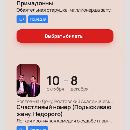
Примадонны
Обаятельная старушка-миллионерша запускает грандиозный поиск своих долгопотерянных племянниц, чтобы открыть им двери в мир богатства и оставить в наследство свои миллионы.
16+
Комедия
Выбрать билеты
10
8
—
октября
декабря
Ростов-на-Дону, Ростовский Академический Театр Драмы, Малая сцена
Счастливый номер (Подыскиваю
жену. Недорого)
Легкая ироничная комедия о судьбе главного героя-миллионера, который мечтает обрести успех и в личной жизни.
12+
Комедия