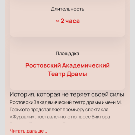
Длительность
~
2 часа
Площадка
Ростовский Академический
Театр Драмы
История, которая не теряет своей силы
Ростовский академический театр драмы имени М.
Горького представляет премьеру спектакля
«Журавли», поставленного по пьесе Виктора
Розова «Вечно живые». Режиссером выступил
Читать дальше...
Геннадий Шапошников, возглавляющий