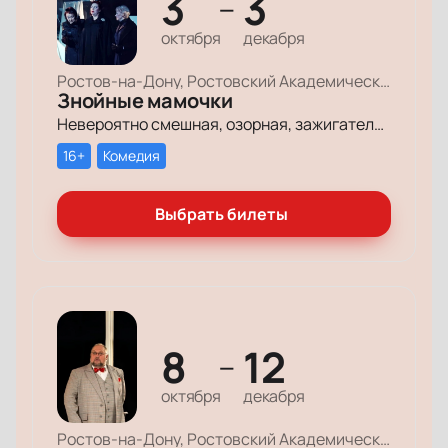
3
3
—
октября
декабря
Ростов-на-Дону, Ростовский Академический Театр Драмы, Малая сцена
Знойные мамочки
Невероятно смешная, озорная, зажигательная комедия – о том, как две прекрасные леди степенного возраста вовсе не торопятся остепеняться, и подают своим уже взрослым детям отличный пример, как жить на полную катушку.
16+
Комедия
Выбрать билеты
8
12
—
октября
декабря
Ростов-на-Дону, Ростовский Академический Театр Драмы, Большая сцена