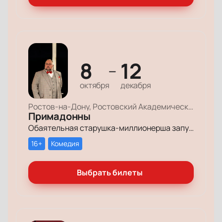
8
12
—
октября
декабря
Ростов-на-Дону, Ростовский Академический Театр Драмы, Большая сцена
Примадонны
Обаятельная старушка-миллионерша запускает грандиозный поиск своих долгопотерянных племянниц, чтобы открыть им двери в мир богатства и оставить в наследство свои миллионы.
16+
Комедия
Выбрать билеты