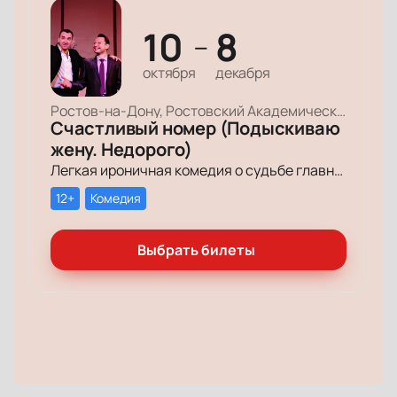
10
8
—
октября
декабря
Ростов-на-Дону, Ростовский Академический Театр Драмы, Малая сцена
Счастливый номер (Подыскиваю
жену. Недорого)
Легкая ироничная комедия о судьбе главного героя-миллионера, который мечтает обрести успех и в личной жизни.
12+
Комедия
Выбрать билеты