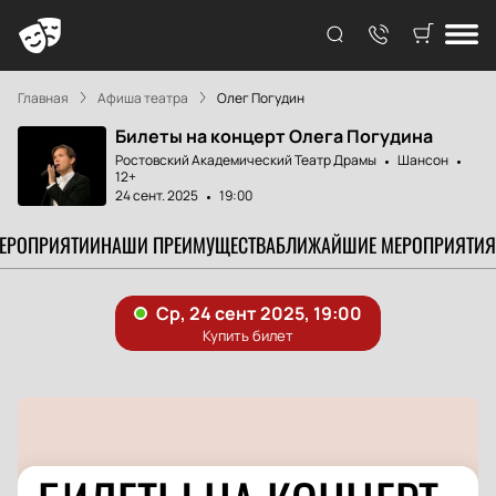
Главная
Афиша театра
Олег Погудин
Билеты на концерт Олега Погудина
Ростовский Академический Театр Драмы
Шансон
12+
24 сент. 2025
19:00
МЕРОПРИЯТИИ
НАШИ ПРЕИМУЩЕСТВА
БЛИЖАЙШИЕ МЕРОПРИЯТИЯ