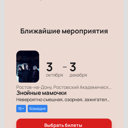
Ближайшие мероприятия
3
3
—
октября
декабря
Ростов-на-Дону, Ростовский Академический Театр Драмы, Малая сцена
Знойные мамочки
Невероятно смешная, озорная, зажигательная комедия – о том, как две прекрасные леди степенного возраста вовсе не торопятся остепеняться, и подают своим уже взрослым детям отличный пример, как жить на полную катушку.
16+
Комедия
Выбрать билеты