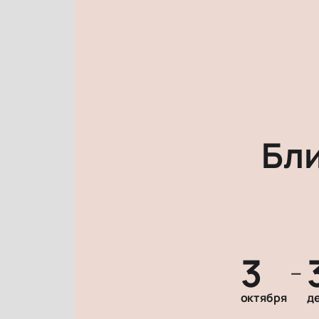
Бл
3
—
октября
д