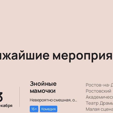
ижайшие мероприя
Знойные
Ростов-на-
мамочки
3
Ростовский
Академичес
Невероятно смешная, озорная, зажигательная комедия – о том, как две прекрасные леди степенного возраста вовсе не торопятся остепеняться, и подают своим уже взрослым детям отличный пример, как жить на полную катушку.
Театр Драм
екабря
Малая сцен
16+
Комедия