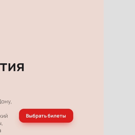
тия
Дону,
кий
Выбрать билеты
ы,
а