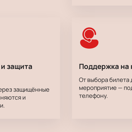
 и защита
Поддержка на 
От выбора билета 
мероприятие — под
через защищённые
телефону.
аняются и
и.