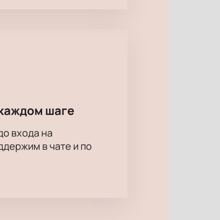
каждом шаге
до входа на
держим в чате и по