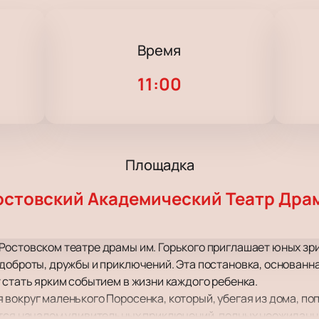
Время
11:00
Площадка
остовский Академический Театр Дра
остовском театре драмы им. Горького приглашает юных зри
доброты, дружбы и приключений. Эта постановка, основанна
 стать ярким событием в жизни каждого ребенка.
вокруг маленького Поросенка, который, убегая из дома, поп
ится началом удивительных приключений, полных неожиданн