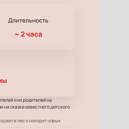
Длительность
~
2 часа
мы
телей и их родителей на
я на сказке известного детского
адает в лес и находит новых
ых поворотов и испытаний. Однако