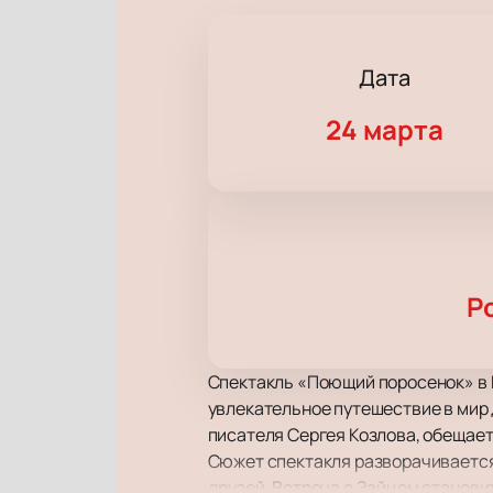
Дата
24 марта
Р
Спектакль «Поющий поросенок» в Р
увлекательное путешествие в мир 
писателя Сергея Козлова, обещает
Сюжет спектакля разворачивается 
друзей. Встреча с Зайцем станов