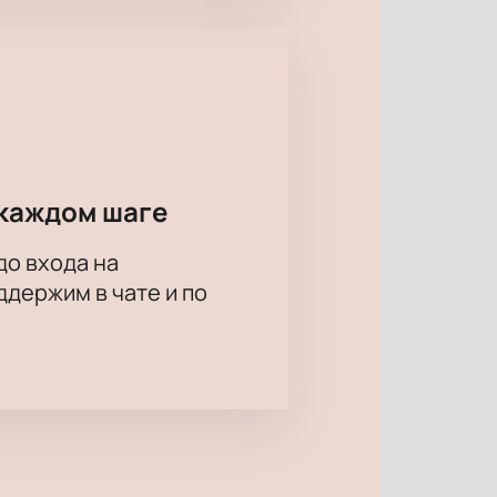
ь, страсть, нежность. Все знают,
торону – от ненависти к любви!
каждом шаге
до входа на
держим в чате и по