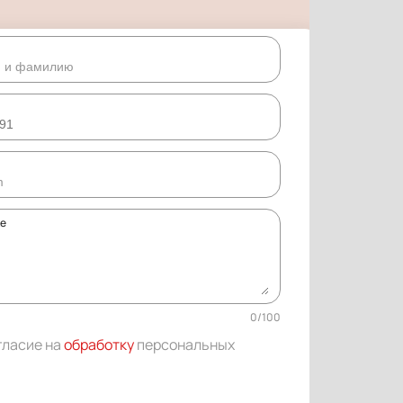
ке
0
/
100
гласие на
обработку
персональных