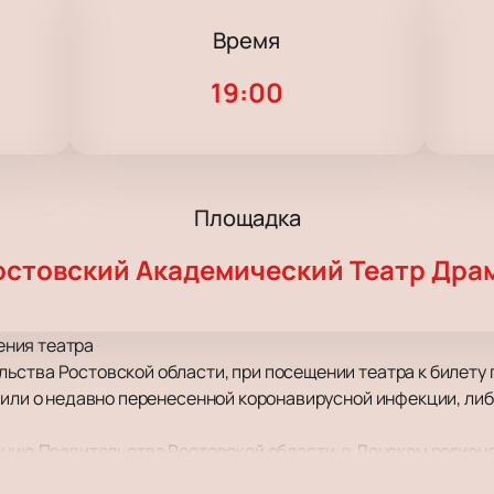
Время
19:00
Площадка
остовский Академический Театр Дра
ния театра
ьства Ростовской области, при посещении театра к билет
 или о недавно перенесенной коронавирусной инфекции, либ
ению Правительства Ростовской области, в Донском регионе
иологической ситуацией.