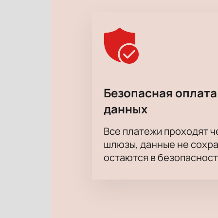
В этой истории заложена буря земн
что от любви до ненависти всего од
Безопасная оплата
данных
Все платежи проходят 
шлюзы, данные не сохр
остаются в безопасност