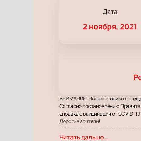
Дата
2 ноября, 2021
Р
ВНИМАНИЕ! Новые правила посеще
Согласно постановлению Правител
справка о вакцинации от COVID-19
Дорогие зрители!
С 20 октября, согласно постановл
ограничения, связанные с эпидем
Читать дальше...