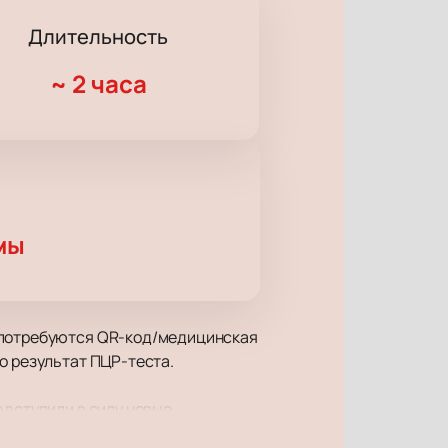
Длительность
~
2 часа
мы
у потребуются QR-код/медицинская
о результат ПЦР-теста.
 вступили в силу новые