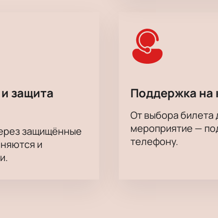
ых чувств, присущих каждому из нас, - верность, измена, лож
ин шаг, но в этот раз вы увидите, сколько идти в обратную с
 и защита
Поддержка на 
От выбора билета 
мероприятие — под
через защищённые
телефону.
аняются и
и.