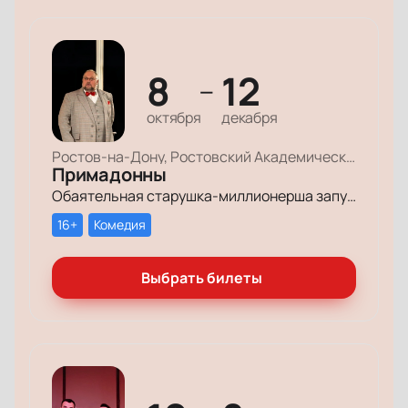
8
12
—
октября
декабря
Ростов-на-Дону, Ростовский Академический Театр Драмы, Большая сцена
Примадонны
Обаятельная старушка-миллионерша запускает грандиозный поиск своих долгопотерянных племянниц, чтобы открыть им двери в мир богатства и оставить в наследство свои миллионы.
16+
Комедия
Выбрать билеты