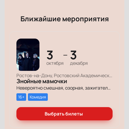
Ближайшие мероприятия
3
3
—
октября
декабря
Ростов-на-Дону, Ростовский Академический Театр Драмы, Малая сцена
Знойные мамочки
Невероятно смешная, озорная, зажигательная комедия – о том, как две прекрасные леди степенного возраста вовсе не торопятся остепеняться, и подают своим уже взрослым детям отличный пример, как жить на полную катушку.
16+
Комедия
Выбрать билеты