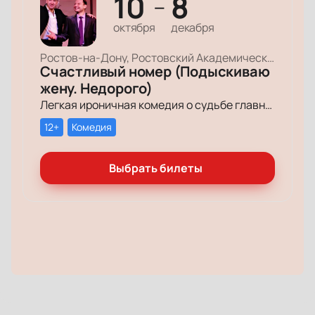
10
8
—
октября
декабря
Ростов-на-Дону, Ростовский Академический Театр Драмы, Малая сцена
Счастливый номер (Подыскиваю
жену. Недорого)
Легкая ироничная комедия о судьбе главного героя-миллионера, который мечтает обрести успех и в личной жизни.
12+
Комедия
Выбрать билеты