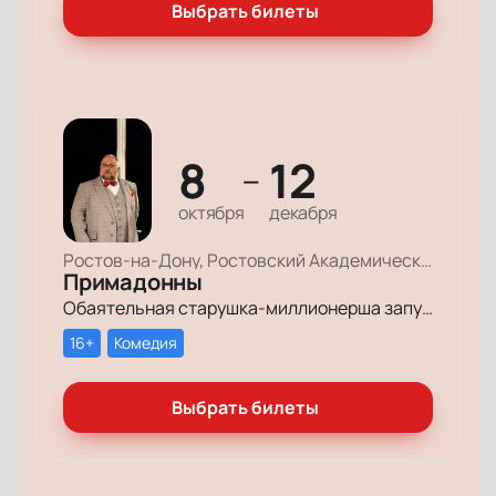
Выбрать билеты
8
12
—
октября
декабря
Ростов-на-Дону, Ростовский Академический Театр Драмы, Большая сцена
Примадонны
Обаятельная старушка-миллионерша запускает грандиозный поиск своих долгопотерянных племянниц, чтобы открыть им двери в мир богатства и оставить в наследство свои миллионы.
16+
Комедия
Выбрать билеты