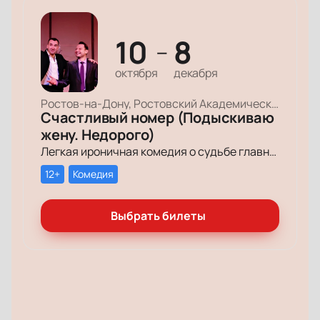
10
8
—
октября
декабря
Ростов-на-Дону, Ростовский Академический Театр Драмы, Малая сцена
Счастливый номер (Подыскиваю
жену. Недорого)
Легкая ироничная комедия о судьбе главного героя-миллионера, который мечтает обрести успех и в личной жизни.
12+
Комедия
Выбрать билеты