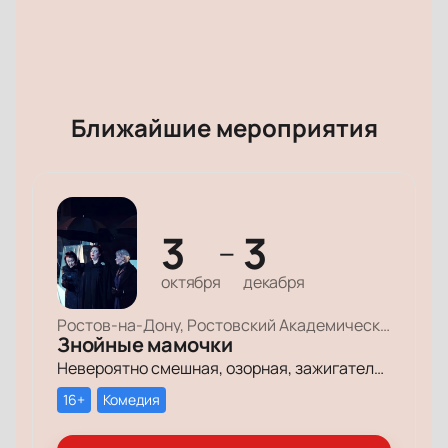
Ближайшие мероприятия
3
3
—
октября
декабря
Ростов-на-Дону, Ростовский Академический Театр Драмы, Малая сцена
Знойные мамочки
Невероятно смешная, озорная, зажигательная комедия – о том, как две прекрасные леди степенного возраста вовсе не торопятся остепеняться, и подают своим уже взрослым детям отличный пример, как жить на полную катушку.
16+
Комедия