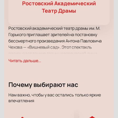
Ростовский Академический
Театр Драмы
Ростовский академический театр драмы им. М.
Горького приглашает зрителей на постановку
бессмертного произведения Антона Павловича
Чехова — «Вишневый сад». Этот спектакль
раскрывает тонкие грани человеческой души,
рассказывая о жизни, смене поколений, и
Читать дальше...
неизбежных переменах. Чехов с удивительной
теплотой и легкостью создает атмосферу, в
которой смешное и грустное переплетаются в
Почему выбирают нас
единую ткань жизни.
Спектакль пройдет на сцене Ростовского
Нам важно, чтобы у вас остались только яркие
академического театра драмы, который славится
впечатления
своей богатой историей и уникальной
архитектурой. Театр является культурным центром
города и привлекает зрителей своим