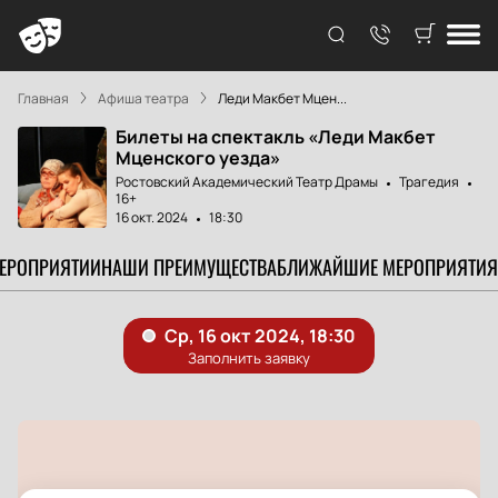
Главная
Афиша театра
Леди Макбет Мцен...
Билеты на спектакль «Леди Макбет
Мценского уезда»
Ростовский Академический Театр Драмы
Трагедия
16+
16 окт. 2024
18:30
МЕРОПРИЯТИИ
НАШИ ПРЕИМУЩЕСТВА
БЛИЖАЙШИЕ МЕРОПРИЯТИЯ