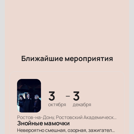
Ближайшие мероприятия
3
3
—
октября
декабря
Ростов-на-Дону, Ростовский Академический Театр Драмы, Малая сцена
Знойные мамочки
Невероятно смешная, озорная, зажигательная комедия – о том, как две прекрасные леди степенного возраста вовсе не торопятся остепеняться, и подают своим уже взрослым детям отличный пример, как жить на полную катушку.