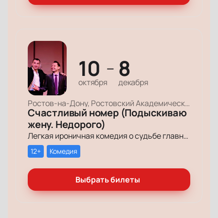
10
8
—
октября
декабря
Ростов-на-Дону, Ростовский Академический Театр Драмы, Малая сцена
Счастливый номер (Подыскиваю
жену. Недорого)
Легкая ироничная комедия о судьбе главного героя-миллионера, который мечтает обрести успех и в личной жизни.
12+
Комедия
Выбрать билеты