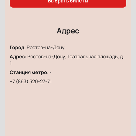
Выбрать билеты
комфорта.
Купить билеты на спектакль «Леди Макбет
Мценского уезда» в Ростовский академический
театр драмы им. М.Горького
можно на нашем
Адрес
сайте. Не упустите возможность увидеть эту
мощную драму, которая не оставит равнодушным
Город
:
Ростов-на-Дону
ни одного зрителя.
Адрес
:
Ростов-на-Дону, Театральная площадь, д.
1
Станция метро
:
-
+7 (863) 320-27-71