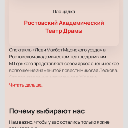
Площадка
Ростовский Академический
Театр Драмы
Спектакль «Леди Макбет Мценского уезда» в
Ростовском академическом театре драмы им.
М.Горького представляет собой яркое сценическое
воплощение знаменитой повести Николая Лескова.
Это произведение, написанное в XIX веке,
привлекает внимание своей глубокой
Читать дальше...
драматургией и актуальными темами. История
купчихи Катерины Измайловой, её страсти и
трагической судьбы, находит отклик у
Почему выбирают нас
современного зрителя благодаря мастерству
постановки и актёрской игры.
Нам важно, чтобы у вас остались только яркие
В спектакле задействованы талантливые актёры