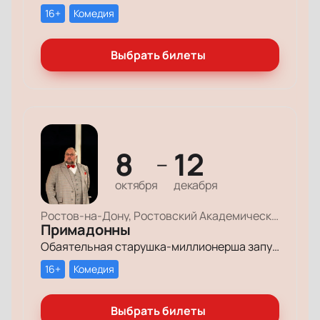
16+
Комедия
Выбрать билеты
8
12
—
октября
декабря
Ростов-на-Дону, Ростовский Академический Театр Драмы, Большая сцена
Примадонны
Обаятельная старушка-миллионерша запускает грандиозный поиск своих долгопотерянных племянниц, чтобы открыть им двери в мир богатства и оставить в наследство свои миллионы.
16+
Комедия
Выбрать билеты