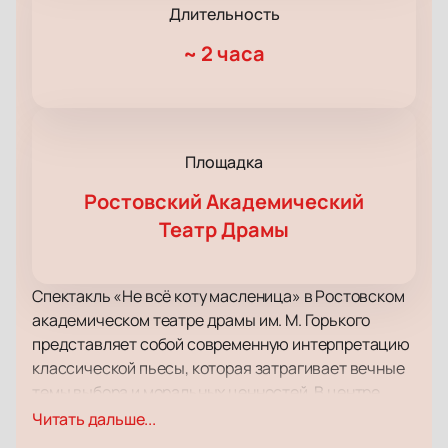
Длительность
~
2 часа
Площадка
Ростовский Академический
Театр Драмы
Спектакль «Не всё коту масленица» в Ростовском
академическом театре драмы им. М. Горького
представляет собой современную интерпретацию
классической пьесы, которая затрагивает вечные
темы выбора и моральных ценностей. В центре
сюжета — юная девушка, стоящая перед сложным
Читать дальше...
жизненным выбором: связать свою судьбу с