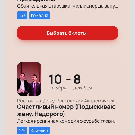
Обаятельная старушка-миллионерша запускает грандиозный поиск своих долгопотерянных племянниц, чтобы открыть им двери в мир богатства и оставить в наследство свои миллионы.
16+
Комедия
Выбрать билеты
10
8
—
октября
декабря
Ростов-на-Дону, Ростовский Академический Театр Драмы, Малая сцена
Счастливый номер (Подыскиваю
жену. Недорого)
Легкая ироничная комедия о судьбе главного героя-миллионера, который мечтает обрести успех и в личной жизни.
12+
Комедия