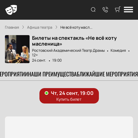
Главная
Афиша театра
Не всё коту масл...
Билеты на спектакль «Не всё коту
масленица»
Ростовский Академический Театр Драмы
Комедия
12+
24 сент.
19:00
МЕРОПРИЯТИИ
НАШИ ПРЕИМУЩЕСТВА
БЛИЖАЙШИЕ МЕРОПРИЯТИЯ