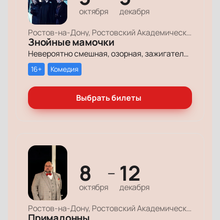
октября
декабря
Ростов-на-Дону, Ростовский Академический Театр Драмы, Малая сцена
Знойные мамочки
Невероятно смешная, озорная, зажигательная комедия – о том, как две прекрасные леди степенного возраста вовсе не торопятся остепеняться, и подают своим уже взрослым детям отличный пример, как жить на полную катушку.
16+
Комедия
Выбрать билеты
8
12
—
октября
декабря
Ростов-на-Дону, Ростовский Академический Театр Драмы, Большая сцена
Примадонны