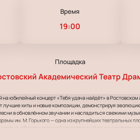
Время
19:00
Площадка
остовский Академический Театр Дра
й на юбилейный концерт «Тебя удача найдёт» в Ростовском
т лучшие хиты и новые композиции, демонстрируя эволюцию
есни в обновлённом звучании и насладиться свежими муз
рамы им. М. Горького — одна из крупнейших театральных п
ностью, обеспечивающей качественный звук и комфортную
ой позволяет в полной мере прочувствовать живое исполне