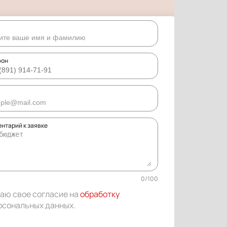
фон
нтарий к заявке
0
/
100
даю свое согласие на
обработку
рсональных данных
.