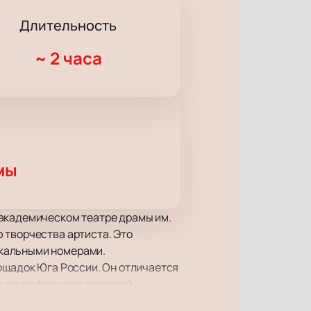
Длительность
~
2 часа
мы
 академическом театре драмы им.
 творчества артиста. Это
ыкальными номерами.
лощадок Юга России. Он отличается
 атмосферу для зрителей.
ние.