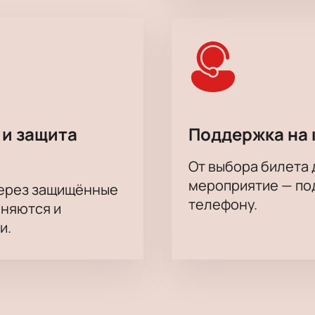
 и защита
Поддержка на 
От выбора билета 
мероприятие — под
через защищённые
телефону.
аняются и
и.