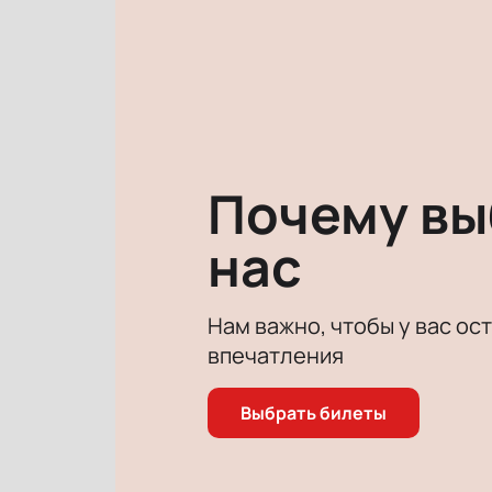
В концертной программе прозвучат
Артист подготовил эксклюзивные 
выступление с живым сопровожде
Чтобы стать частью этого события
избежать возможного дефицита би
Не упустите возможность посетит
несколько кликов, оформив заказ 
Почему в
нас
Нам важно, чтобы у вас ос
впечатления
Выбрать билеты