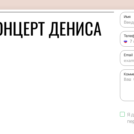
Имя
ОНЦЕРТ ДЕНИСА
Теле
Email
Комме
Я 
пе