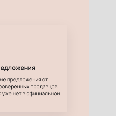
зиции группы «Чай вдвоём».
ие. Зрителей ждёт насыщенное
позволит выбрать лучшие места и
ты
на нашем сайте можно в
редложения
ые предложения от
проверенных продавцов
х уже нет в официальной