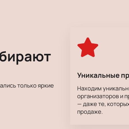
 сольные хиты Дениса Клявера, а также легендарные компо
аранжировки, придающие знакомым мелодиям новое звучан
нием и эмоциональной подачей.
, рекомендуем купить билеты на нашем сайте заранее. Это 
летов в день концерта.
ь концерт Дениса Клявера в Ростове-на-Дону.
Купить биле
в удобное время.
ыбирают
Уникальные п
тались только яркие
Находим уникальн
организаторов и 
— даже те, которы
продаже.