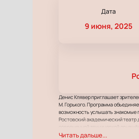
Дата
9 июня, 2025
Р
Денис Клявер приглашает зрителе
М. Горького. Программа объединяе
возможность услышать знакомые п
Ростовский академический театр д
современной технической оснащён
Просторный зал с хорошей акустик
Читать дальше...