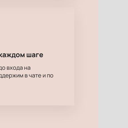
каждом шаге
до входа на
держим в чате и по