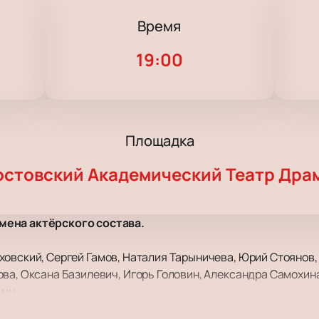
Время
5
19:00
Площадка
остовский Академический Театр Дра
мена актёрского состава.
ховский, Сергей Гамов, Наталия Тарыничева, Юрий Стоянов,
ва, Оксана Базилевич, Игорь Головин, Александра Самохина,
шин
та» приглашает зрителей в Ростовский академический театр