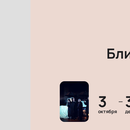
Бл
3
—
октября
д