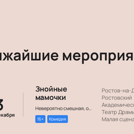
ижайшие мероприя
Знойные
Ростов-на-
мамочки
3
Ростовский
Академичес
Невероятно смешная, озорная, зажигательная комедия – о том, как две прекрасные леди степенного возраста вовсе не торопятся остепеняться, и подают своим уже взрослым детям отличный пример, как жить на полную катушку.
Театр Драм
екабря
Малая сцен
16+
Комедия