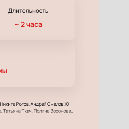
Длительность
~
2 часа
мы
 Никита Рогов, Андрей Смелов,Ю
 Татьяна Ткач, Полина Воронова.,
 драмы им. М. Горького, чтобы