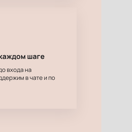
каждом шаге
до входа на
держим в чате и по