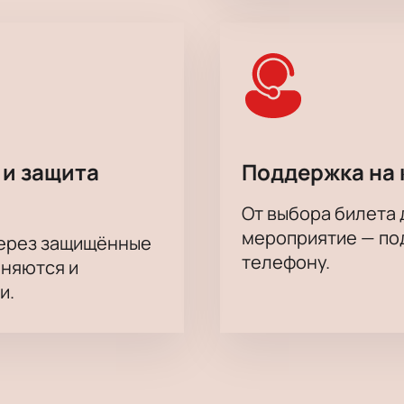
 и защита
Поддержка на 
От выбора билета 
мероприятие — под
через защищённые
телефону.
аняются и
и.