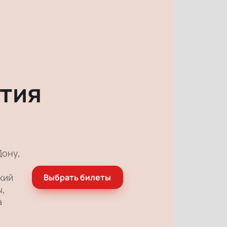
тия
Дону,
кий
Выбрать билеты
ы,
а