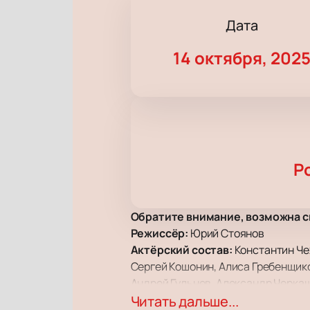
Дата
14 октября, 202
Р
Обратите внимание, возможна с
Режиссёр:
Юрий Стоянов
Актёрский состав:
Константин Че
Сергей Кошонин, Алиса Гребенщико
Андрей Гульнев, Александр Черка
Спектакль «Спасти рядового Гамле
Читать дальше...