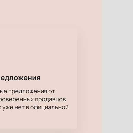
ие, основанное на произведениях
рной жизни города.
проблемой: главный исполнитель
вшейся ситуации. Неожиданное
рителей ждёт погружение в мир,
и Высоцкого. Сюжет полон
ь насладиться высоким уровнем
ашем сайте, чтобы не упустить
 упустите возможность стать
редложения
 театральной магии.
ые предложения от
проверенных продавцов
х уже нет в официальной