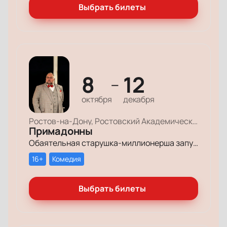
Выбрать билеты
8
12
—
октября
декабря
Ростов-на-Дону, Ростовский Академический Театр Драмы, Большая сцена
Примадонны
Обаятельная старушка-миллионерша запускает грандиозный поиск своих долгопотерянных племянниц, чтобы открыть им двери в мир богатства и оставить в наследство свои миллионы.
16+
Комедия
Выбрать билеты