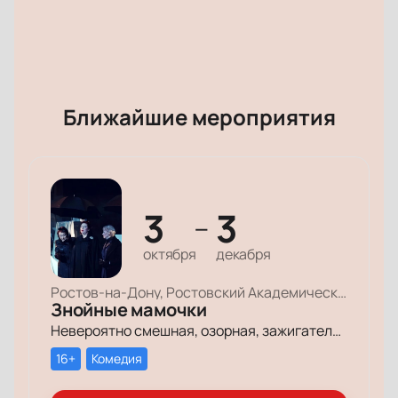
Ближайшие мероприятия
3
3
—
октября
декабря
Ростов-на-Дону, Ростовский Академический Театр Драмы, Малая сцена
Знойные мамочки
Невероятно смешная, озорная, зажигательная комедия – о том, как две прекрасные леди степенного возраста вовсе не торопятся остепеняться, и подают своим уже взрослым детям отличный пример, как жить на полную катушку.
16+
Комедия