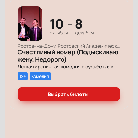
10
8
—
октября
декабря
Ростов-на-Дону, Ростовский Академический Театр Драмы, Малая сцена
Счастливый номер (Подыскиваю
жену. Недорого)
Легкая ироничная комедия о судьбе главного героя-миллионера, который мечтает обрести успех и в личной жизни.
12+
Комедия
Выбрать билеты