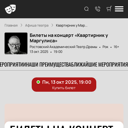
Главная
Афиша театра
Квартирник у Мар...
Билеты на концерт «Квартирник у
Маргулиса»
Ростовский Академический Театр Драмы
Рок
16+
13 окт. 2025
19:00
МЕРОПРИЯТИИ
НАШИ ПРЕИМУЩЕСТВА
БЛИЖАЙШИЕ МЕРОПРИЯТИЯ