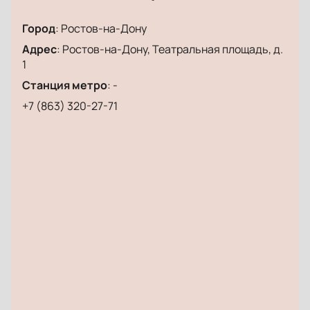
свободных мест легко узнать на нашем сайте.
Город
:
Ростов-на-Дону
Не пропустите возможность побывать на этом
ярком концерте и послушать мировую классику в
Адрес
:
Ростов-на-Дону, Театральная площадь, д.
живом исполнении.
Купить билеты
можно уже
1
сегодня!
Станция метро
:
-
+7 (863) 320-27-71