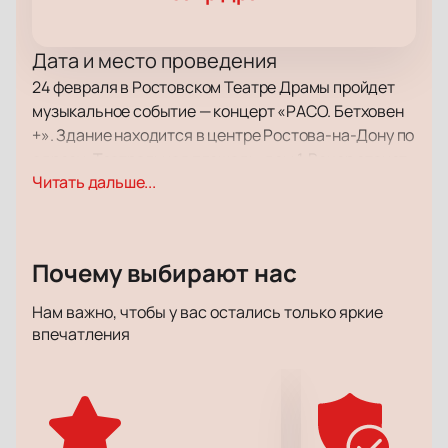
Дата и место проведения
24 февраля в Ростовском Театре Драмы пройдет
музыкальное событие — концерт «РАСО. Бетховен
+». Здание находится в центре Ростова-на-Дону по
адресу: Театральная площадь, дом 1. Вечер станет
Читать дальше...
заметным событием для всех любителей музыки
города.
О концерте
Почему выбирают нас
На концерте «РАСО. Бетховен +» слушатели
услышат произведения Людвига ван Бетховена в
Нам важно, чтобы у вас остались только яркие
исполнении Российского Академического
впечатления
Симфонического Оркестра. В программе вечера
прозвучат как знаменитые симфонии, так и редко
исполняемые сочинения. Особое внимание
привлекает реконструкция 10-й симфонии, которую