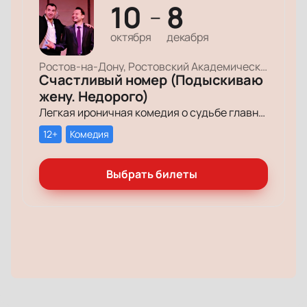
10
8
—
октября
декабря
Ростов-на-Дону, Ростовский Академический Театр Драмы, Малая сцена
Счастливый номер (Подыскиваю
жену. Недорого)
Легкая ироничная комедия о судьбе главного героя-миллионера, который мечтает обрести успех и в личной жизни.
12+
Комедия
Выбрать билеты