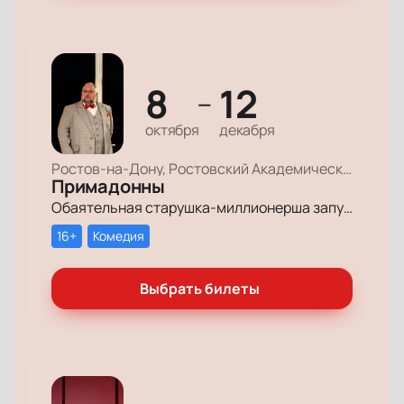
8
12
—
октября
декабря
Ростов-на-Дону, Ростовский Академический Театр Драмы, Большая сцена
Примадонны
Обаятельная старушка-миллионерша запускает грандиозный поиск своих долгопотерянных племянниц, чтобы открыть им двери в мир богатства и оставить в наследство свои миллионы.
16+
Комедия
Выбрать билеты