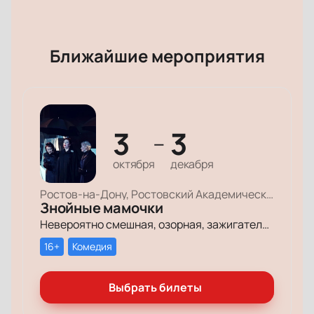
Ближайшие мероприятия
3
3
—
октября
декабря
Ростов-на-Дону, Ростовский Академический Театр Драмы, Малая сцена
Знойные мамочки
Невероятно смешная, озорная, зажигательная комедия – о том, как две прекрасные леди степенного возраста вовсе не торопятся остепеняться, и подают своим уже взрослым детям отличный пример, как жить на полную катушку.
16+
Комедия
Выбрать билеты