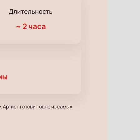
Длительность
~
2 часа
мы
. Артист готовит одно из самых
 программа превращается в