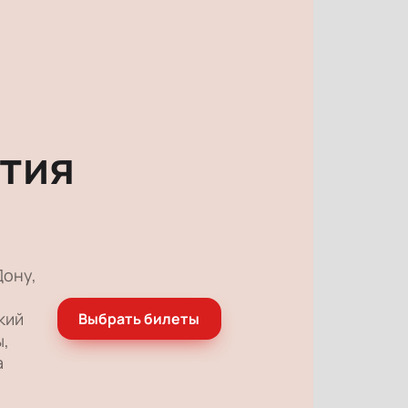
тия
Дону,
кий
Выбрать билеты
ы,
а