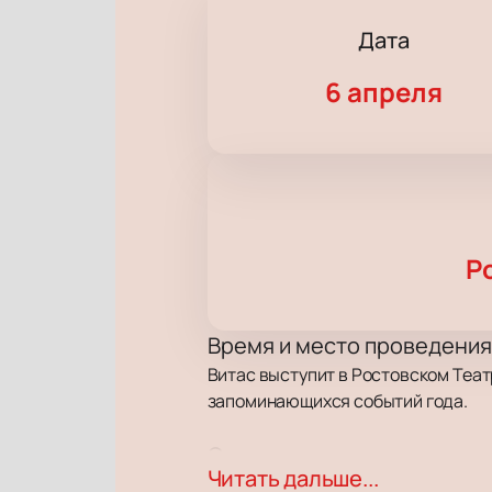
Дата
6 апреля
Р
Время и место проведения
Витас выступит в Ростовском Теат
запоминающихся событий года.
О концерте
Читать дальше...
Витас удивляет поклонников необ