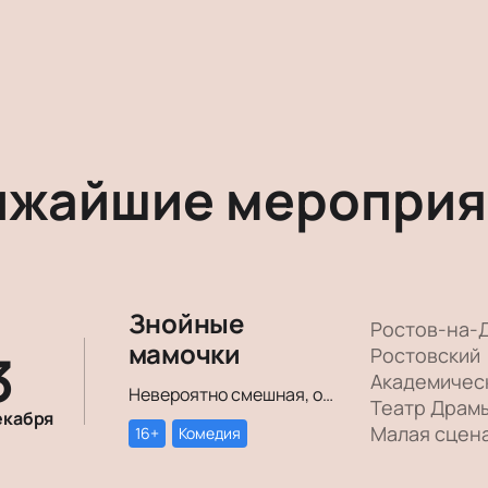
ижайшие мероприя
Знойные
Ростов-на-
мамочки
3
Ростовский
Академичес
Невероятно смешная, озорная, зажигательная комедия – о том, как две прекрасные леди степенного возраста вовсе не торопятся остепеняться, и подают своим уже взрослым детям отличный пример, как жить на полную катушку.
Театр Драм
екабря
Малая сцен
16+
Комедия