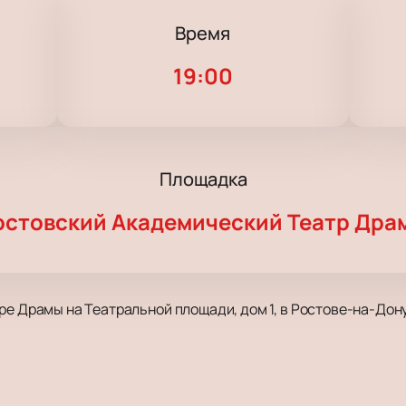
Время
19:00
Площадка
остовский Академический Театр Дра
ре Драмы на Театральной площади, дом 1, в Ростове-на-Дону
ычным голосом и широкой вокальной палитрой. Его сольная