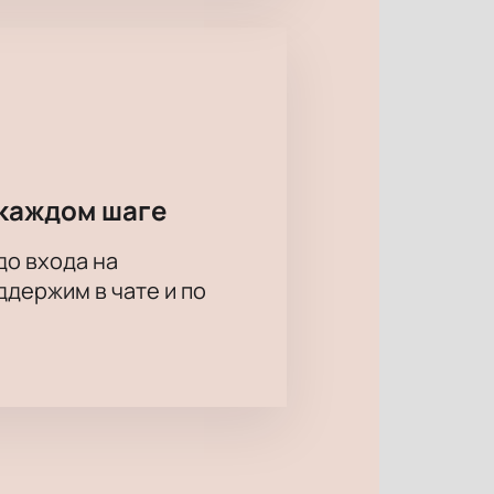
каждом шаге
до входа на
держим в чате и по