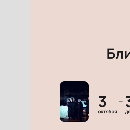
Бл
3
—
октября
д