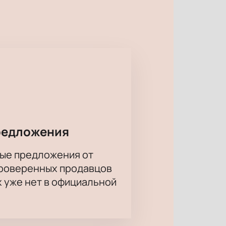
 — от радости до лёгкого
тельными оттенками.
зависит от расположения: вы
ты легко онлайн или по телефону —
редложения
ильные чувства. Почувствуйте
ые предложения от
проверенных продавцов
х уже нет в официальной