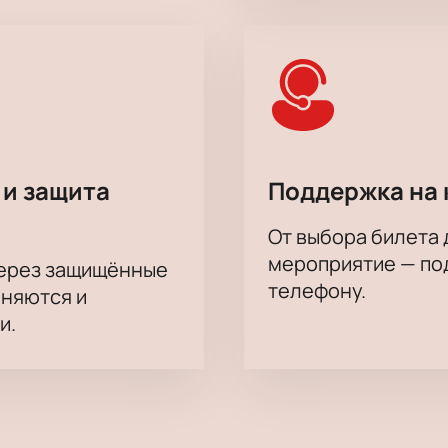
 и защита
Поддержка на 
От выбора билета 
мероприятие — под
через защищённые
телефону.
аняются и
и.