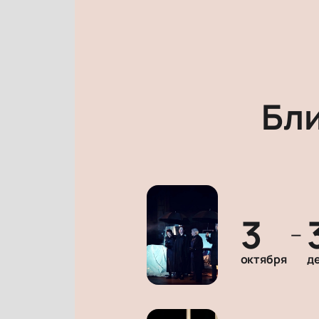
Бл
3
—
октября
д