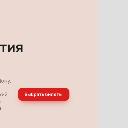
тия
Дону,
кий
Выбрать билеты
ы,
а