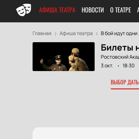
АФИША ТЕАТРА
НОВОСТИ
О ТЕАТРЕ
Главная
Афиша театра
В бой идут одни .
Билеты н
Ростовский Ака
3 окт.
18:30
ВЫБОР ДАТЫ