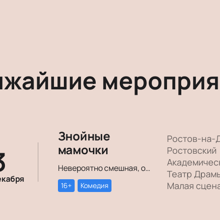
ижайшие мероприя
Знойные
Ростов-на-
мамочки
3
Ростовский
Академичес
Невероятно смешная, озорная, зажигательная комедия – о том, как две прекрасные леди степенного возраста вовсе не торопятся остепеняться, и подают своим уже взрослым детям отличный пример, как жить на полную катушку.
Театр Драм
екабря
Малая сцен
16+
Комедия