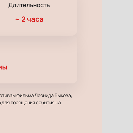
Длительность
~
2 часа
мы
мотивам фильма Леонида Быкова,
о для посещения события на
каждый день вылетают на задания.