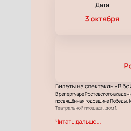
Дата
3 октября
Р
Билеты на спектакль «В бо
В репертуаре Ростовского академ
посвящённая годовщине Победы. Ку
Театральной площади, дом 1.
Читать дальше...
Сюжет
Действие происходит на аэродроме