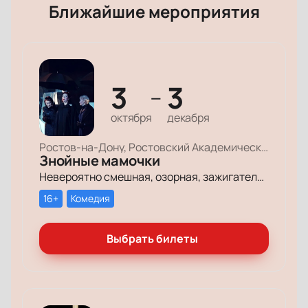
Ближайшие мероприятия
3
3
—
октября
декабря
Ростов-на-Дону, Ростовский Академический Театр Драмы, Малая сцена
Знойные мамочки
Невероятно смешная, озорная, зажигательная комедия – о том, как две прекрасные леди степенного возраста вовсе не торопятся остепеняться, и подают своим уже взрослым детям отличный пример, как жить на полную катушку.
16+
Комедия
Выбрать билеты