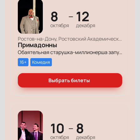
8
12
—
октября
декабря
Ростов-на-Дону, Ростовский Академический Театр Драмы, Большая сцена
Примадонны
Обаятельная старушка-миллионерша запускает грандиозный поиск своих долгопотерянных племянниц, чтобы открыть им двери в мир богатства и оставить в наследство свои миллионы.
16+
Комедия
Выбрать билеты
10
8
—
октября
декабря