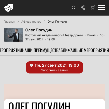
Главная
Афиша театра
Олег Погудин
Олег Погудин
Ростовский Академический Театр Драмы
Вокал
16+
27 сент. 2021
19:00
МЕРОПРИЯТИИ
НАШИ ПРЕИМУЩЕСТВА
БЛИЖАЙШИЕ МЕРОПРИЯТИЯ
ОЛЕГ ПОГУДИН