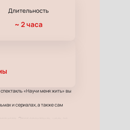
Длительность
~
2 часа
мы
 спектакль «Научи меня жить» вы
ьмах и сериалах, а также сам
артиста. Этот спектакль нельзя
ыкальное сопровождение, а также