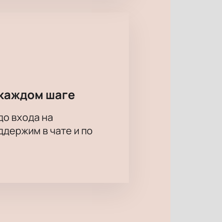
каждом шаге
до входа на
держим в чате и по