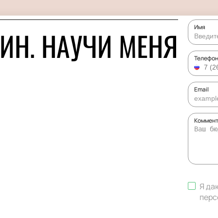
Имя
ИН. НАУЧИ МЕНЯ
Телефо
Email
Коммент
Я да
перс