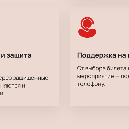
 и защита
Поддержка на 
От выбора билета 
мероприятие — под
через защищённые
телефону.
аняются и
и.