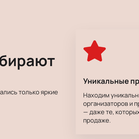
ично знакомится с Максимом, и вместе с ним путешествует п
тихи и прозу известных авторов: Д. Самойлова, А. Вертинско
т зал его положительной энергетикой, которая передается 
юди после выступлений этого человека.
и меня жить» вы можете прямо у нас на сайте. Подлинность 
ыбирают
Уникальные п
тались только яркие
Находим уникальн
организаторов и 
— даже те, которы
продаже.