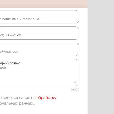
н
арий к заявке
0
/
100
ю свое согласие на
обработку
ональных данных
.