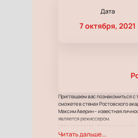
Дата
7 октября, 2021
Р
Приглашаем вас познакомиться с 
сможете в стенах Ростовского ак
Максим Аверин – известная личност
является режиссером.
Цель спектакля «Научи меня жить»
назвать встречей или концертом, 
Читать дальше...