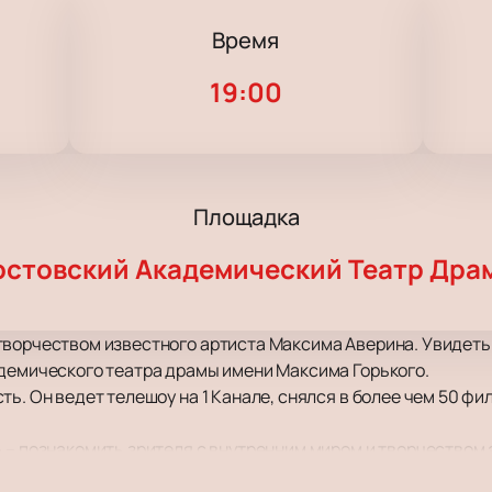
Время
19:00
Площадка
остовский Академический Театр Дра
творчеством известного артиста Максима Аверина. Увидеть
адемического театра драмы имени Максима Горького.
ь. Он ведет телешоу на 1 Канале, снялся в более чем 50 фил
 – познакомить зрителя с внутренним миром и творчеством 
это нечто большее. Полноценное театральное действо, муз