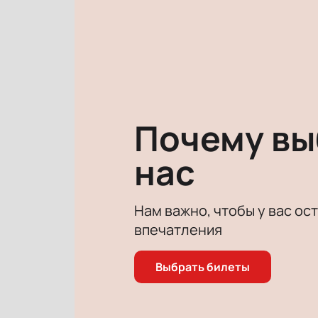
проза и поэзия.
В этом спектакле зритель словно л
В программе вы можете встретить с
российских композиторов.
Спектакль этого артиста наполняе
вера в чудеса – вот что говорят л
Купить билеты на спектакль «Науч
Почему в
нас
Нам важно, чтобы у вас ос
впечатления
Выбрать билеты