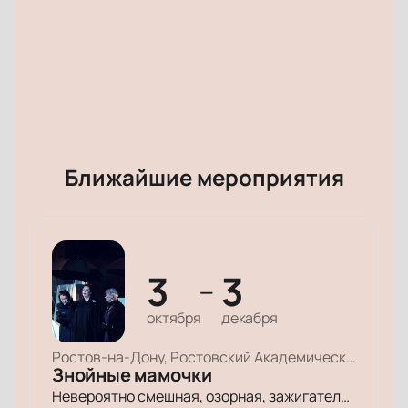
Ближайшие мероприятия
3
3
—
октября
декабря
Ростов-на-Дону, Ростовский Академический Театр Драмы, Малая сцена
Знойные мамочки
Невероятно смешная, озорная, зажигательная комедия – о том, как две прекрасные леди степенного возраста вовсе не торопятся остепеняться, и подают своим уже взрослым детям отличный пример, как жить на полную катушку.