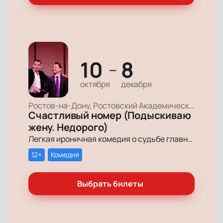
10
8
—
октября
декабря
Ростов-на-Дону, Ростовский Академический Театр Драмы, Малая сцена
Счастливый номер (Подыскиваю
жену. Недорого)
Легкая ироничная комедия о судьбе главного героя-миллионера, который мечтает обрести успех и в личной жизни.
12+
Комедия
Выбрать билеты