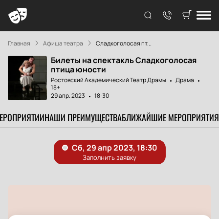
Главная
Афиша театра
Сладкоголосая пт...
Билеты на спектакль Сладкоголосая
птица юности
Ростовский Академический Театр Драмы
Драма
18+
29 апр. 2023
18:30
МЕРОПРИЯТИИ
НАШИ ПРЕИМУЩЕСТВА
БЛИЖАЙШИЕ МЕРОПРИЯТИЯ