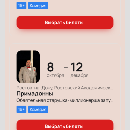
16+
Комедия
Выбрать билеты
8
12
—
октября
декабря
Ростов-на-Дону, Ростовский Академический Театр Драмы, Большая сцена
Примадонны
Обаятельная старушка-миллионерша запускает грандиозный поиск своих долгопотерянных племянниц, чтобы открыть им двери в мир богатства и оставить в наследство свои миллионы.
16+
Комедия
Выбрать билеты