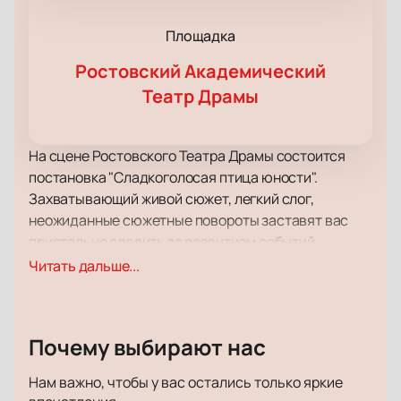
Площадка
Ростовский Академический
Театр Драмы
На сцене Ростовского Театра Драмы состоится
постановка "Сладкоголосая птица юности".
Захватывающий живой сюжет, легкий слог,
неожиданные сюжетные повороты заставят вас
пристально следить за развитием событий,
позабыв обо всем на свете.
Читать дальше...
Актерская игра, великолепные костюмы,
интересные декорации, игра света и тени – все это
позволяет с уверенностью назвать спектакль
Почему выбирают нас
образцом произведения с высочайшим уровнем
художественного оформления.
Нам важно, чтобы у вас остались только яркие
Работу режиссера и актерской труппы высоко