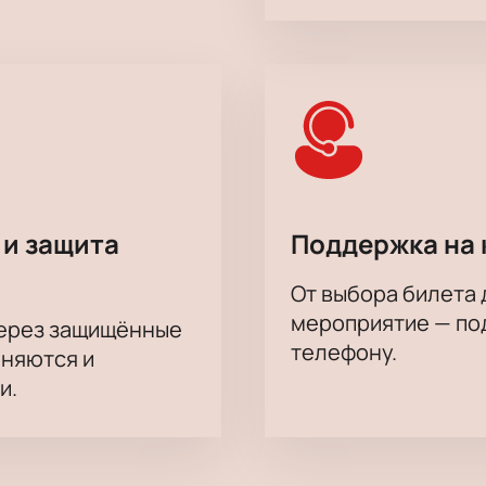
 и защита
Поддержка на 
От выбора билета 
мероприятие — под
через защищённые
телефону.
аняются и
и.