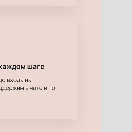
каждом шаге
до входа на
держим в чате и по