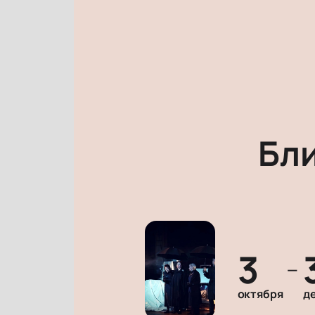
Бл
3
—
октября
д