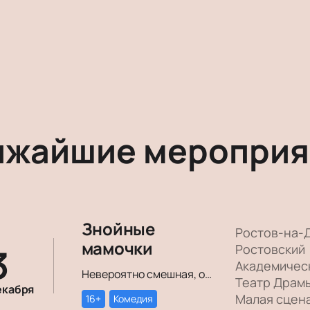
ижайшие мероприя
Знойные
Ростов-на-
мамочки
3
Ростовский
Академичес
Невероятно смешная, озорная, зажигательная комедия – о том, как две прекрасные леди степенного возраста вовсе не торопятся остепеняться, и подают своим уже взрослым детям отличный пример, как жить на полную катушку.
Театр Драм
екабря
Малая сцен
16+
Комедия