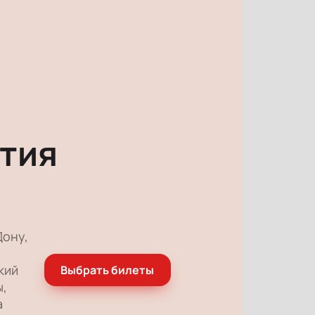
тия
Дону,
кий
Выбрать билеты
ы,
а