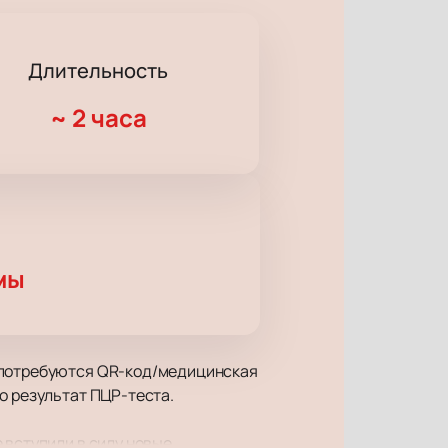
Длительность
~
2 часа
мы
у потребуются QR-код/медицинская
о результат ПЦР-теста.
 вступили в силу новые