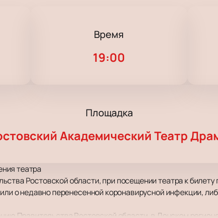
Время
19:00
Площадка
остовский Академический Театр Дра
ния театра
ьства Ростовской области, при посещении театра к билет
 или о недавно перенесенной коронавирусной инфекции, либ
ению Правительства Ростовской области, в Донском регионе