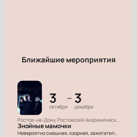
Ближайшие мероприятия
3
3
—
октября
декабря
Ростов-на-Дону, Ростовский Академический Театр Драмы, Малая сцена
Знойные мамочки
Невероятно смешная, озорная, зажигательная комедия – о том, как две прекрасные леди степенного возраста вовсе не торопятся остепеняться, и подают своим уже взрослым детям отличный пример, как жить на полную катушку.