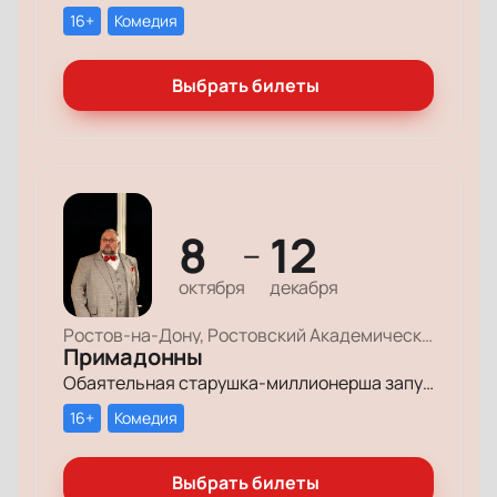
16+
Комедия
Выбрать билеты
8
12
—
октября
декабря
Ростов-на-Дону, Ростовский Академический Театр Драмы, Большая сцена
Примадонны
Обаятельная старушка-миллионерша запускает грандиозный поиск своих долгопотерянных племянниц, чтобы открыть им двери в мир богатства и оставить в наследство свои миллионы.
16+
Комедия
Выбрать билеты