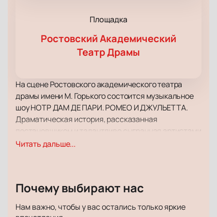
Площадка
Ростовский Академический
Театр Драмы
На сцене Ростовского академического театра
драмы имени М. Горького состоится музыкальное
шоу НОТР ДАМ ДЕ ПАРИ. РОМЕО И ДЖУЛЬЕТТА.
Драматическая история, рассказанная
постановщиком и талантливо сыгранная артистами
оперы в очередной раз напомнит зрителям о
Читать дальше...
вечных ценностях, добре и зле, торжестве
справедливости и чести.
Потрясающие декорации, красивые костюмы
Почему выбирают нас
артистов, живость сюжета, великолепная музыка –
в постановке есть все, чтобы увлечь ваше
Нам важно, чтобы у вас остались только яркие
внимание и заставить позабыть обо всем на свете,