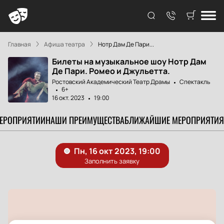
Главная
Афиша театра
Нотр Дам Де Пари...
Билеты на музыкальное шоу Нотр Дам
Де Пари. Ромео и Джульетта.
Ростовский Академический Театр Драмы
Спектакль
6+
16 окт. 2023
19:00
МЕРОПРИЯТИИ
НАШИ ПРЕИМУЩЕСТВА
БЛИЖАЙШИЕ МЕРОПРИЯТИЯ