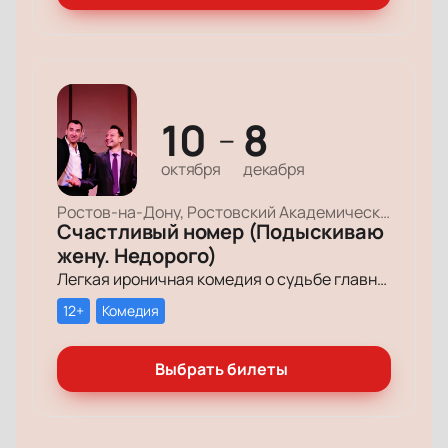
10
8
—
октября
декабря
Ростов-на-Дону, Ростовский Академический Театр Драмы, Малая сцена
Счастливый номер (Подыскиваю
жену. Недорого)
Легкая ироничная комедия о судьбе главного героя-миллионера, который мечтает обрести успех и в личной жизни.
12+
Комедия
Выбрать билеты