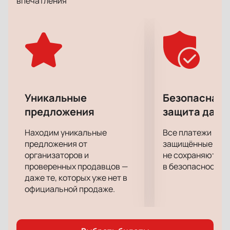
впечатления
кроме событий, которые происходят с главными
героями.
Постановка пришлась по душе зрителям со своего
премьерного показа. Каждый раз она проходит с
полным аншлагом и удостоилась восторженных
отзывов многих критиков. Составьте собственное
мнение об этой опере, посетив в этот вечер
Ростовский академический театр драмы!
Уникальные
Безопасная 
предложения
защита данн
Находим уникальные
Все платежи про
предложения от
защищённые шлю
организаторов и
не сохраняются 
проверенных продавцов —
в безопасности.
даже те, которых уже нет в
официальной продаже.