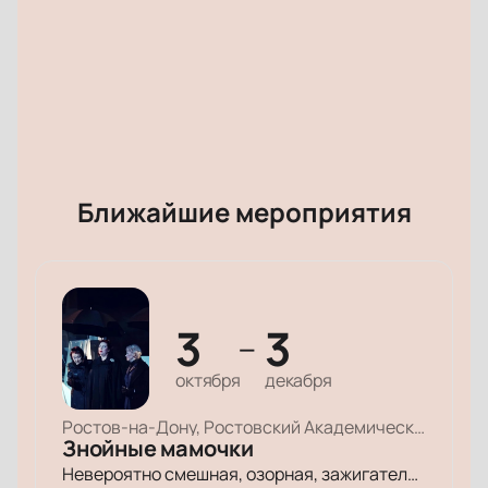
Ближайшие мероприятия
3
3
—
октября
декабря
Ростов-на-Дону, Ростовский Академический Театр Драмы, Малая сцена
Знойные мамочки
Невероятно смешная, озорная, зажигательная комедия – о том, как две прекрасные леди степенного возраста вовсе не торопятся остепеняться, и подают своим уже взрослым детям отличный пример, как жить на полную катушку.