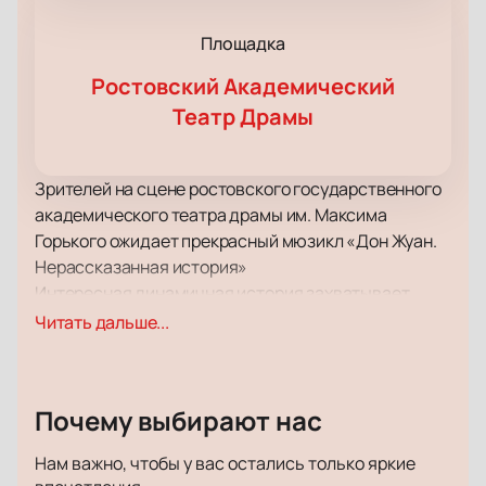
Площадка
Ростовский Академический
Театр Драмы
Зрителей на сцене ростовского государственного
академического театра драмы им. Максима
Горького ожидает прекрасный мюзикл «Дон Жуан.
Нерассказанная история»
Интересная динамичная история захватывает
внимание зрителей с первых минут спектакля.
Читать дальше...
Поверьте, вы не сможете оторвать глаз от сцены ни
на одну минуту! Развитие сюжета и его
хитросплетения заставят вас пристально следить
Почему выбирают нас
за судьбой героев и их переживаниями.
Уверены, что вы не единожды за время просмотра
Нам важно, чтобы у вас остались только яркие
спросите себя «А что будет дальше?» или «А как