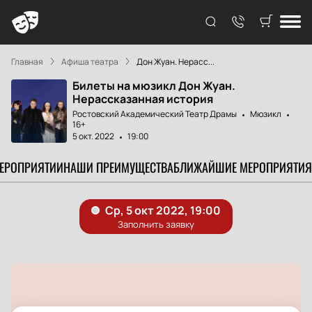
Главная
Афиша театра
Дон Жуан. Нерасс...
Билеты на мюзикл Дон Жуан.
Нерассказанная история
Ростовский Академический Театр Драмы
Мюзикл
16+
5 окт. 2022
19:00
МЕРОПРИЯТИИ
НАШИ ПРЕИМУЩЕСТВА
БЛИЖАЙШИЕ МЕРОПРИЯТИЯ