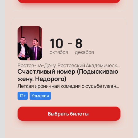
10
8
—
октября
декабря
Ростов-на-Дону, Ростовский Академический Театр Драмы, Малая сцена
Счастливый номер (Подыскиваю
жену. Недорого)
Легкая ироничная комедия о судьбе главного героя-миллионера, который мечтает обрести успех и в личной жизни.
12+
Комедия
Выбрать билеты