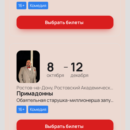
16+
Комедия
Выбрать билеты
8
12
—
октября
декабря
Ростов-на-Дону, Ростовский Академический Театр Драмы, Большая сцена
Примадонны
Обаятельная старушка-миллионерша запускает грандиозный поиск своих долгопотерянных племянниц, чтобы открыть им двери в мир богатства и оставить в наследство свои миллионы.
16+
Комедия
Выбрать билеты