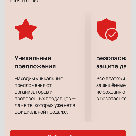
впечатления
поступил бы я?». В этой постановке тонко
переплетены сопереживание, сочувствие, а также
победа вечных ценностей над ценностями
временными и кажущимися.
Если вы хотите полностью отвлечься и сбросить с
себя груз повседневных забот «Дон Жуан.
Нерассказанная история» поможет вам в этом. Вас
ждет полное погружение в сюжет, огромное
Уникальные
Безопасная 
удовольствие от актерской игры, декораций,
предложения
защита данн
костюмов и музыкального сопровождения.
Находим уникальные
Все платежи про
предложения от
защищённые шлю
организаторов и
не сохраняются 
проверенных продавцов —
в безопасности.
даже те, которых уже нет в
официальной продаже.