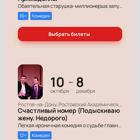
Обаятельная старушка-миллионерша запускает грандиозный поиск своих долгопотерянных племянниц, чтобы открыть им двери в мир богатства и оставить в наследство свои миллионы.
16+
Комедия
Выбрать билеты
10
8
—
октября
декабря
Ростов-на-Дону, Ростовский Академический Театр Драмы, Малая сцена
Счастливый номер (Подыскиваю
жену. Недорого)
Легкая ироничная комедия о судьбе главного героя-миллионера, который мечтает обрести успех и в личной жизни.
12+
Комедия