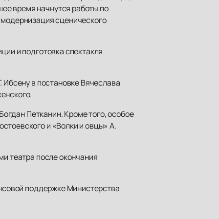
ее время начнутся работы по
я модернизация сценического
ции и подготовка спектакля
. Ибсену в постановке Вячеслава
женского.
Богдан Петканин. Кроме того, особое
стоевского и «Волки и овцы» А.
ми театра после окончания
ансовой поддержке Министерства