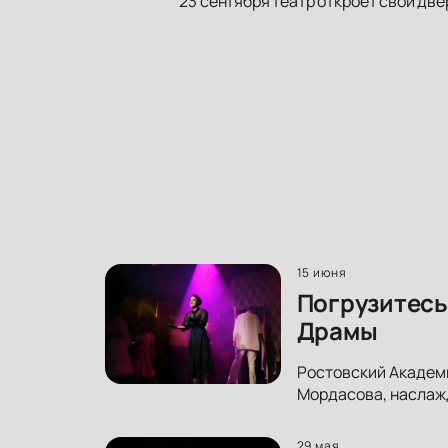
23 сентября театр откроет свои двер
15 июня
Погрузитесь
Драмы
Ростовский Академ
Мордасова, наслажд
29 мая