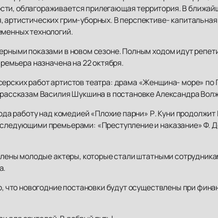
сти, облагораживается прилегающая территория. В ближайш
, артистических грим-уборных. В перспективе- капитальна
еменных технологий.
ными показами в новом сезоне. Полным ходом идут репети
премьера назначена на 22 октября.
ских работ артистов театра: драма «Женщина- море» по Г
о рассказам Василия Шукшина в постановке Александра Вол
да работу над комедией «Плохие парни» Р. Куни продолжит 
оследующими премьерами: «Преступление и наказание» Ф. До
лены молодые актеры, которые стали штатными сотрудника
а.
, что новогодние постановки будут осуществлены при фин