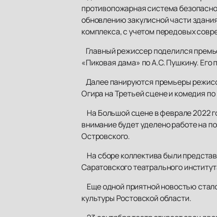
противопожарная система безопасно
обновлению закулисной части здания
комплекса, с учетом передовых совр
Главный режиссер поделился премьер
«Пиковая дама» по А.С. Пушкину. Его 
Далее панируются премьеры режиссер
Огира на Третьей сцене и комедия п
На Большой сцене в феврале 2022 го
внимание будет уделено работе на п
Островского.
На сборе коллектива были представ
Саратовского театрального институт
Еще одной приятной новостью стало
культуры Ростовской области.