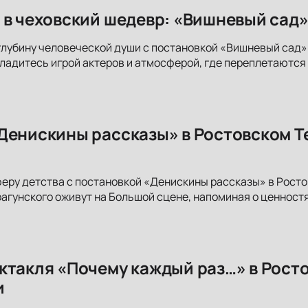
 в чеховский шедевр: «Вишневый сад»
глубину человеческой души с постановкой «Вишневый сад
сладитесь игрой актеров и атмосферой, где переплетаются 
Денискины рассказы» в Ростовском Т
еру детства с постановкой «Денискины рассказы» в Рост
агунского оживут на Большой сцене, напоминая о ценностя
ктакля «Почему каждый раз…» в Ростов
и