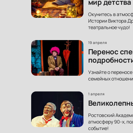
мир детства
Окунитесь в атмосф
Истории Виктора Др
театральное чудо!
19 апреля
Перенос спе
подробност
Узнайте о переносе
семейных отношений
1 апреля
Великолепны
Ростовский Академи
атмосферу 90-х, по
событие!