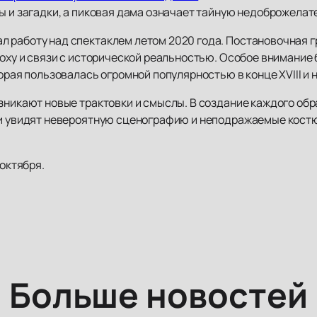
ы и загадки, а пиковая дама означает тайную недоброжелат
 работу над спектаклем летом 2020 года. Постановочная г
поху и связи с исторической реальностью. Особое внимание
орая пользовалась огромной популярностью в конце XVIII и н
озникают новые трактовки и смыслы. В создание каждого об
ли увидят невероятную сценографию и неподражаемые кост
 октября.
Больше новостей