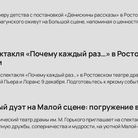
еру детства с постановкой «Денискины рассказы» в Рост
агунского оживут на Большой сцене, напоминая о ценностя
ктакля «Почему каждый раз…» в Ростов
и
 спектакля «Почему каждый раз…» в Ростовском театре драм
 Пьера и Лоранс 9 декабря. Подготовьтесь к яркому собы
й дуэт на Малой сцене: погружение 
ческий театр драмы им. М. Горького приглашает на спекта
лную дружбы, соперничества и мудрости, на уютной Малой 