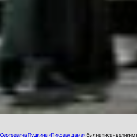
 Сергеевича Пушкина «Пиковая дама»
был написан великим п