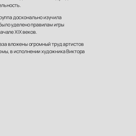
ельность.
руппа досконально изучила
 было уделено правилам игры
ачале XIX веков.
раза вложены огромный труд артистов
юмы, в исполнении художника Виктора