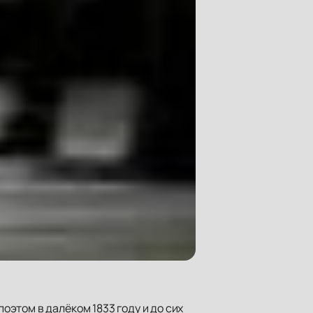
оэтом в далёком 1833 году и до сих