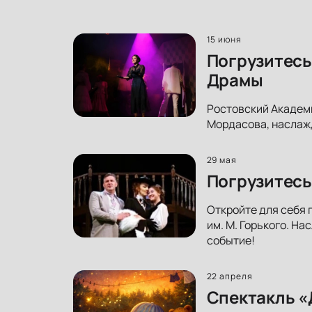
15 июня
Погрузитесь
Драмы
Ростовский Академ
Мордасова, наслажд
29 мая
Погрузитесь
Откройте для себя 
им. М. Горького. На
событие!
22 апреля
Спектакль «