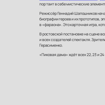
пор таит в себе мистические элемент
Режиссёр Геннадий Шапошников начал
биографии героев и их прототипов, э
в «фараона». Это карточная игра, кот
В ростовской постановке на сцене в
и всех создателей спектакля. Зрите
Герасименко.
«Пиковая дама» ждёт всех 22, 23 и 24