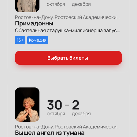
октября
декабря
Ростов-на-Дону, Ростовский Академический Театр Драмы, Большая сцена
Примадонны
Обаятельная старушка-миллионерша запускает грандиозный поиск своих долгопотерянных племянниц, чтобы открыть им двери в мир богатства и оставить в наследство свои миллионы.
16+
Комедия
Выбрать билеты
30
2
—
октября
декабря
Ростов-на-Дону, Ростовский Академический Театр Драмы, Малая сцена
Вышел ангел из тумана