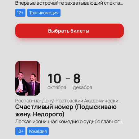
Впервые встречайте захватывающий спектакль, где смех и слезы смешиваются в одном дыхании, погружая вас в удивительную историю, где каждый образ отражает частичку нашей с вами жизни, семьи и дружбы.
12+
Трагикомедия
Выбрать билеты
10
8
—
октября
декабря
Ростов-на-Дону, Ростовский Академический Театр Драмы, Малая сцена
Счастливый номер (Подыскиваю
жену. Недорого)
Легкая ироничная комедия о судьбе главного героя-миллионера, который мечтает обрести успех и в личной жизни.
12+
Комедия