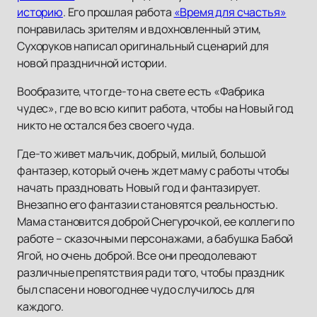
историю
. Его прошлая работа
«Время для счастья»
понравилась зрителям и вдохновленный этим,
Сухоруков написал оригинальный сценарий для
новой праздничной истории.
Вообразите, что где-то на свете есть «Фабрика
чудес», где во всю кипит работа, чтобы на Новый год
никто не остался без своего чуда.
Где-то живет мальчик, добрый, милый, большой
фантазер, который очень ждет маму с работы чтобы
начать праздновать Новый год и фантазирует.
Внезапно его фантазии становятся реальностью.
Мама становится доброй Снегурочкой, ее коллеги по
работе – сказочными персонажами, а бабушка Бабой
Ягой, но очень доброй. Все они преодолевают
различные препятствия ради того, чтобы праздник
был спасен и новогоднее чудо случилось для
каждого.