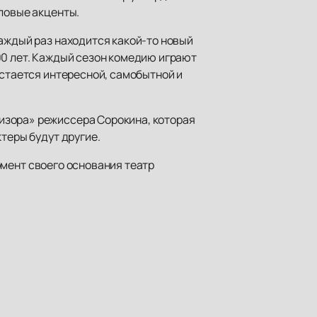
словые акценты.
каждый раз находится какой-то новый
00 лет. Каждый сезон комедию играют
остается интересной, самобытной и
изора» режиссера Сорокина, которая
теры будут другие.
момент своего основания театр