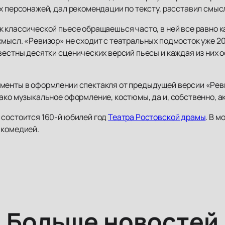
их персонажей, дал рекомендации по тексту, расставил смы
к классической пьесе обращаешься часто, в ней все равно 
смысл. «Ревизор» не сходит с театральных подмосток уже 2
вестны десятки сценических версий пьесы и каждая из них 
менты в оформлении спектакля от предыдущей версии «Рев
ако музыкальное оформление, костюмы, да и, собственно, ак
 состоится 160-й юбилей год
Театра Ростовской драмы
. В 
 комедией.
Больше новостей