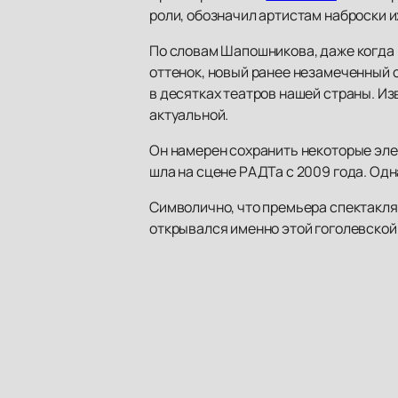
роли, обозначил артистам наброски 
По словам Шапошникова, даже когда 
оттенок, новый ранее незамеченный 
в десятках театров нашей страны. Из
актуальной.
Он намерен сохранить некоторые эле
шла на сцене РАДТа с 2009 года. Одн
Символично, что премьера спектакля
открывался именно этой гоголевской