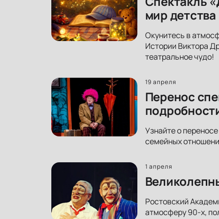
Спектакль «
мир детства
Окунитесь в атмосф
Истории Виктора Др
театральное чудо!
19 апреля
Перенос спе
подробност
Узнайте о переносе
семейных отношений
1 апреля
Великолепны
Ростовский Академи
атмосферу 90-х, по