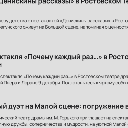
Денискины рассказы» в Ростовском Т
еру детства с постановкой «Денискины рассказы» в Рост
агунского оживут на Большой сцене, напоминая о ценностя
ктакля «Почему каждый раз…» в Ростов
и
 спектакля «Почему каждый раз…» в Ростовском театре драм
 Пьера и Лоранс 9 декабря. Подготовьтесь к яркому собы
й дуэт на Малой сцене: погружение 
ческий театр драмы им. М. Горького приглашает на спекта
лную дружбы, соперничества и мудрости, на уютной Малой 