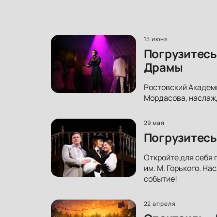
15 июня
Погрузитесь
Драмы
Ростовский Академ
Мордасова, наслажд
29 мая
Погрузитесь
Откройте для себя 
им. М. Горького. На
событие!
22 апреля