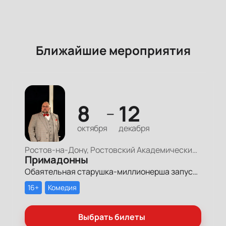
Ближайшие мероприятия
8
12
—
октября
декабря
Ростов-на-Дону, Ростовский Академический Театр Драмы, Большая сцена
Примадонны
Обаятельная старушка-миллионерша запускает грандиозный поиск своих долгопотерянных племянниц, чтобы открыть им двери в мир богатства и оставить в наследство свои миллионы.
16+
Комедия
Выбрать билеты