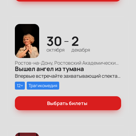
30
2
—
октября
декабря
Ростов-на-Дону, Ростовский Академический Театр Драмы, Малая сцена
Вышел ангел из тумана
Впервые встречайте захватывающий спектакль, где смех и слезы смешиваются в одном дыхании, погружая вас в удивительную историю, где каждый образ отражает частичку нашей с вами жизни, семьи и дружбы.
12+
Трагикомедия
Выбрать билеты