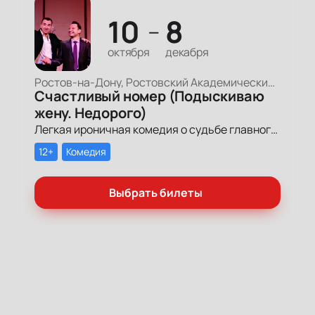
10
8
—
октября
декабря
Ростов-на-Дону, Ростовский Академический Театр Драмы, Малая сцена
Счастливый номер (Подыскиваю
жену. Недорого)
Легкая ироничная комедия о судьбе главного героя-миллионера, который мечтает обрести успех и в личной жизни.
12+
Комедия
Выбрать билеты