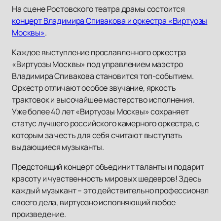
На сцене Ростовского театра драмы состоится
концерт Владимира Спивакова и оркестра «Виртуозы
Москвы»
.
Каждое выступление прославленного оркестра
«Виртуозы Москвы» под управлением маэстро
Владимира Спивакова становится топ-событием.
Оркестр отличают особое звучание, яркость
трактовок и высочайшее мастерство исполнения.
Уже более 40 лет «Виртуозы Москвы» сохраняет
статус лучшего российского камерного оркестра, с
которым за честь для себя считают выступать
выдающиеся музыканты.
Предстоящий концерт объединит таланты и подарит
красоту и чувственность мировых шедевров! Здесь
каждый музыкант – это действительно профессионал
своего дела, виртуозно исполняющий любое
произведение.