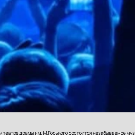
м театре драмы им. М.Горького состоится незабываемое муз