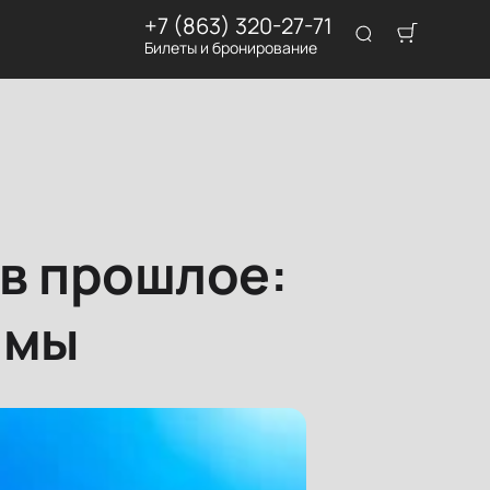
+7 (863) 320-27-71
Билеты и бронирование
 в прошлое:
амы