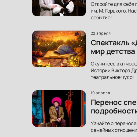
Откройте для себя 
им. М. Горького. На
событие!
22 апреля
Спектакль «
мир детства
Окунитесь в атмосф
Истории Виктора Др
театральное чудо!
19 апреля
Перенос спе
подробност
Узнайте о переносе
семейных отношений