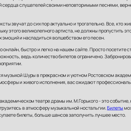
й сердца слушателей своими неповторимыми песнями, верне
ксты звучат до сих пор актуально и трогательно. Все, кто ж
музыку этого великолепного артиста, не должны пропустить э
 эмоций и насладиться волшебством его песен.
 онлайн, быстро и легко на нашем сайте. Просто посетите 
можность, ведь количество билетов ограничено. Заброниров
роприятии.
ся музыкой Шуры в прекрасном и уютном Ростовском академ
мосферы и живого исполнения, вас ожидают профессиональн
академическом театре драмы им. М.Горького - это событие, 
грузитесь в атмосферу музыкальной ностальгии.
Билеты
мож
окупаете билеты, больше шансов заполучить лучшее место.