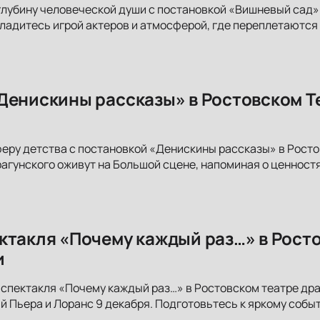
глубину человеческой души с постановкой «Вишневый сад
сладитесь игрой актеров и атмосферой, где переплетаются 
Денискины рассказы» в Ростовском Т
еру детства с постановкой «Денискины рассказы» в Рост
агунского оживут на Большой сцене, напоминая о ценностя
ктакля «Почему каждый раз…» в Ростов
и
 спектакля «Почему каждый раз…» в Ростовском театре драм
 Пьера и Лоранс 9 декабря. Подготовьтесь к яркому собы