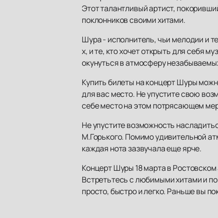
Этот талантливый артист, покоривши
поклонников своими хитами.
Шура - исполнитель, чьи мелодии и те
х, и те, кто хочет открыть для себя 
окунуться в атмосферу незабываемых
Купить билеты на концерт Шуры можно
для вас место. Не упустите свою воз
себе место на этом потрясающем ме
Не упустите возможность насладить
М.Горького. Помимо удивительной ат
каждая нота зазвучала еще ярче.
Концерт Шуры 18 марта в Ростовском 
Встретьтесь с любимыми хитами и по
просто, быстро и легко. Раньше вы п