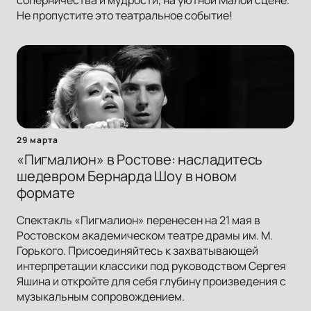
соперничества и мудрости, на уютной Малой сцене.
Не пропустите это театральное событие!
29 марта
«Пигмалион» в Ростове: насладитесь
шедевром Бернарда Шоу в новом
формате
Спектакль «Пигмалион» перенесен на 21 мая в
Ростовском академическом театре драмы им. М.
Горького. Присоединяйтесь к захватывающей
интерпретации классики под руководством Сергея
Яшина и откройте для себя глубину произведения с
музыкальным сопровождением.