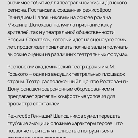
значимое событие для театральной жизни Донского
региона. Постановка, созданная режиссёром
Геннадием Шапошниковым на основе романа
Михаила Шолохова, получила признание как у
зрителей, так и у театральной общественности
России. Спектакль, который идет на сцене уже семь
лет, продолжает привлекать полные залы и получать
высокие оценки на различных театральных форумах.
Ростовский академический театр драмы им. М.
Горького — одна из ведущих театральных площадок
страны. Театр, расположенный в центре Ростова-на-
Дону, оснащен современным оборудованием и
предлагает зрителям комфортные условия для
просмотра спектаклей.
Режиссёр Геннадий Шапошников сумел передать
глубокие эмоции и сложные характеры героев, что
позволяет зрителям полностью погрузиться в