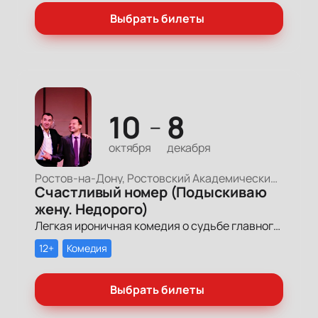
Выбрать билеты
10
8
—
октября
декабря
Ростов-на-Дону, Ростовский Академический Театр Драмы, Малая сцена
Счастливый номер (Подыскиваю
жену. Недорого)
Легкая ироничная комедия о судьбе главного героя-миллионера, который мечтает обрести успех и в личной жизни.
12+
Комедия
Выбрать билеты