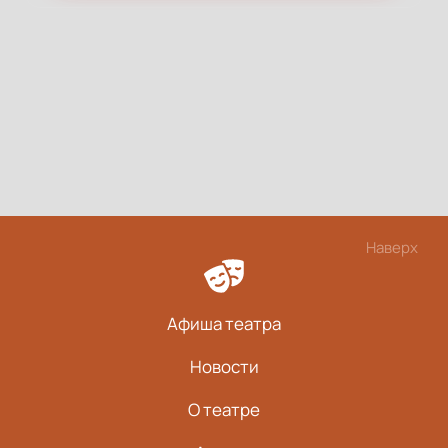
Наверх
Афиша театра
Новости
О театре