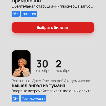
Примадонны
Обаятельная старушка-миллионерша запускает грандиозный поиск своих долгопотерянных племянниц, чтобы открыть им двери в мир богатства и оставить в наследство свои миллионы.
16+
Комедия
Выбрать билеты
30
2
—
октября
декабря
Ростов-на-Дону, Ростовский Академический Театр Драмы, Малая сцена
Вышел ангел из тумана
Впервые встречайте захватывающий спектакль, где смех и слезы смешиваются в одном дыхании, погружая вас в удивительную историю, где каждый образ отражает частичку нашей с вами жизни, семьи и дружбы.
12+
Трагикомедия