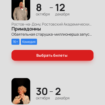
8
12
—
октября
декабря
Ростов-на-Дону, Ростовский Академический Театр Драмы, Большая сцена
Примадонны
Обаятельная старушка-миллионерша запускает грандиозный поиск своих долгопотерянных племянниц, чтобы открыть им двери в мир богатства и оставить в наследство свои миллионы.
16+
Комедия
Выбрать билеты
30
2
—
октября
декабря