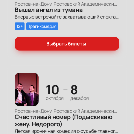
Ростов-на-Дону, Ростовский Академический Театр Драмы, Малая сцена
Вышел ангел из тумана
Впервые встречайте захватывающий спектакль, где смех и слезы смешиваются в одном дыхании, погружая вас в удивительную историю, где каждый образ отражает частичку нашей с вами жизни, семьи и дружбы.
12+
Трагикомедия
Выбрать билеты
10
8
—
октября
декабря
Ростов-на-Дону, Ростовский Академический Театр Драмы, Малая сцена
Счастливый номер (Подыскиваю
жену. Недорого)
Легкая ироничная комедия о судьбе главного героя-миллионера, который мечтает обрести успех и в личной жизни.