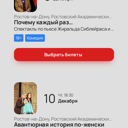
Ростов-на-Дону, Ростовский Академический Театр Драмы, Большая сцена
Почему каждый раз…
Спектакль по пьесе Жиральда Сиблейраса и Жана Делля в переводе Именитова «Опоздание на полтора часа».
18+
Комедия
Выбрать билеты
10
чт, 18:30
Декабря
Ростов-на-Дону, Ростовский Академический Театр Драмы, Малая сцена
Авантюрная история по-женски