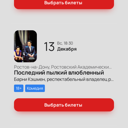
Выбрать билеты
13
вс, 18:30
Декабря
Ростов-на-Дону, Ростовский Академический Театр Драмы, Малая сцена
Последний пылкий влюбленный
Барни Кэшмен, респектабельный владелец рыбного ресторана, решает выйти из серой и скучной жизни, назначая свидания с женщинами в квартире своей матушки, что помогает ему осознать, что он далеко не самый несчастный человек в мире.
18+
Комедия
Выбрать билеты