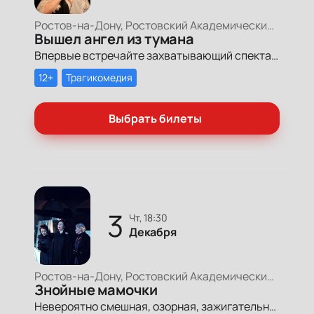
Ростов-на-Дону, Ростовский Академический Театр Драмы, Малая сцена
Вышел ангел из тумана
Впервые встречайте захватывающий спектакль, где смех и слезы смешиваются в одном дыхании, погружая вас в удивительную историю, где каждый образ отражает частичку нашей с вами жизни, семьи и дружбы.
12+
Трагикомедия
Выбрать билеты
3
чт, 18:30
Декабря
Ростов-на-Дону, Ростовский Академический Театр Драмы, Малая сцена
Знойные мамочки
Невероятно смешная, озорная, зажигательная комедия – о том, как две прекрасные леди степенного возраста вовсе не торопятся остепеняться, и подают своим уже взрослым детям отличный пример, как жить на полную катушку.