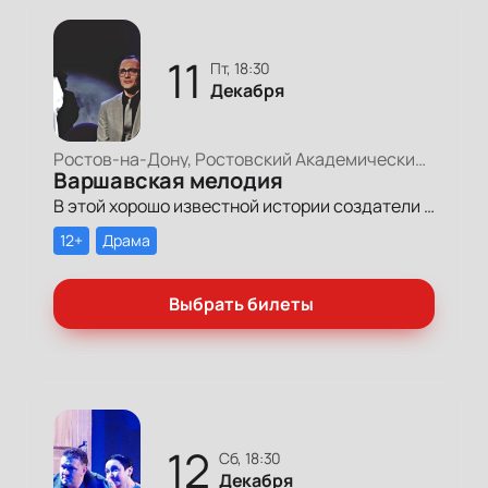
11
пт, 18:30
Декабря
Ростов-на-Дону, Ростовский Академический Театр Драмы, Малая сцена
Варшавская мелодия
В этой хорошо известной истории создатели спектакля пытаются разобраться: что на самом деле помешало Гелене и Виктору с самого начала быть вместе?
12+
Драма
Выбрать билеты
12
сб, 18:30
Декабря