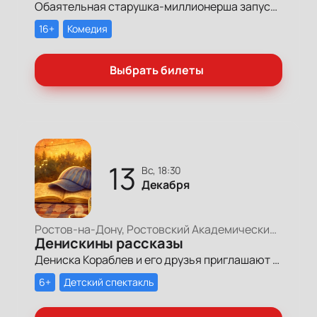
Обаятельная старушка-миллионерша запускает грандиозный поиск своих долгопотерянных племянниц, чтобы открыть им двери в мир богатства и оставить в наследство свои миллионы.
16+
Комедия
Выбрать билеты
13
вс, 18:30
Декабря
Ростов-на-Дону, Ростовский Академический Театр Драмы, Большая сцена
Денискины рассказы
Дениска Кораблев и его друзья приглашают мам, пап и ребят отправиться в невероятно весёлое и душевное приключение!
6+
Детский спектакль