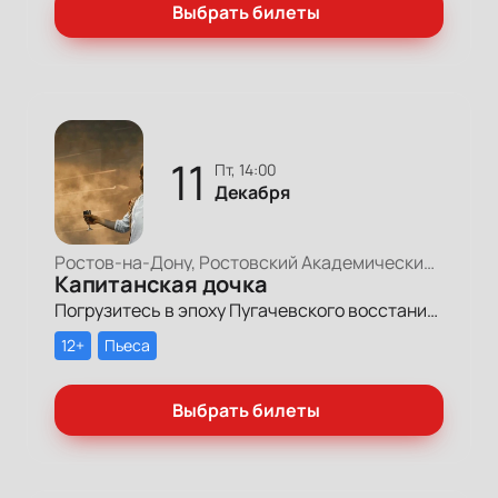
Выбрать билеты
11
пт, 14:00
Декабря
Ростов-на-Дону, Ростовский Академический Театр Драмы, Большая сцена
Капитанская дочка
Погрузитесь в эпоху Пугачевского восстания с постановкой «Капитанская дочка» в Ростовском театре драмы им. М. Горького. История о любви и долге, оживающая на одной из главных культурных площадок города, не оставит вас равнодушными.
12+
Пьеса
Выбрать билеты