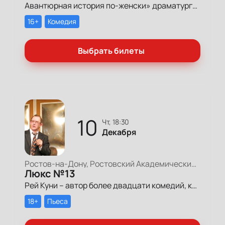
Авантюрная история по-женски» драматурга Александра Коровкина в постановке режиссера Николая Елесина повествует о двух сестрах – хозяйках старого дома в историческом центре города.
16+
Комедия
Выбрать билеты
10
чт, 18:30
Декабря
Ростов-на-Дону, Ростовский Академический Театр Драмы, Большая сцена
Люкс №13
Рей Куни – автор более двадцати комедий, которые переведены на сорок языков и шли на театральных подмостках многих стран. Посчитано, что во всем мире на его пьесы было продано около ста миллионов билетов.
18+
Пьеса