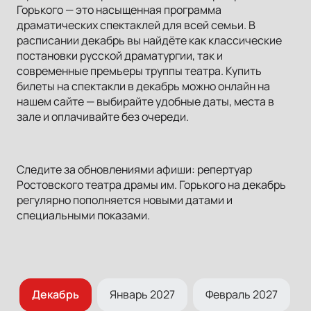
Горького — это насыщенная программа
драматических спектаклей для всей семьи. В
расписании декабрь вы найдёте как классические
постановки русской драматургии, так и
современные премьеры труппы театра. Купить
билеты на спектакли в декабрь можно онлайн на
нашем сайте — выбирайте удобные даты, места в
зале и оплачивайте без очереди.
Следите за обновлениями афиши: репертуар
Ростовского театра драмы им. Горького на декабрь
регулярно пополняется новыми датами и
специальными показами.
ь
Декабрь
Январь 2027
Февраль 2027