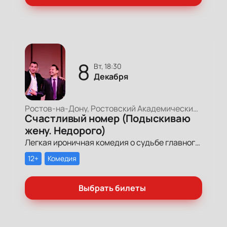
8
вт, 18:30
Декабря
Ростов-на-Дону, Ростовский Академический Театр Драмы, Малая сцена
Счастливый номер (Подыскиваю
жену. Недорого)
Легкая ироничная комедия о судьбе главного героя-миллионера, который мечтает обрести успех и в личной жизни.
12+
Комедия
Выбрать билеты