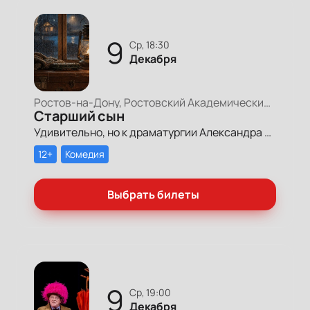
9
ср, 18:30
Декабря
Ростов-на-Дону, Ростовский Академический Театр Драмы, Малая сцена
Старший сын
Удивительно, но к драматургии Александра Вампилова Театр Горького за свою историю не обращался ни разу.
12+
Комедия
Выбрать билеты
9
ср, 19:00
Декабря