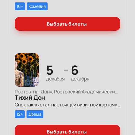
16+
Комедия
Выбрать билеты
5
6
—
декабря
декабря
Ростов-на-Дону, Ростовский Академический Театр Драмы, Большая сцена
Тихий Дон
Спектакль стал настоящей визитной карточкой театра и всего региона. Его по достоинству оценили и зрители, и театральная общественность России. Постановка неизменно собирает полные залы в родном театре.
12+
Драма
Выбрать билеты