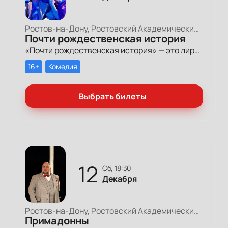
Ростов-на-Дону, Ростовский Академический Театр Драмы, Малая сцена
Почти рождественская история
«Почти рождественская история» — это лирическая и смешная история о людях, которые ищут свою дорогу к счастью.
16+
Комедия
Выбрать билеты
12
сб, 18:30
Декабря
Ростов-на-Дону, Ростовский Академический Театр Драмы, Большая сцена
Примадонны