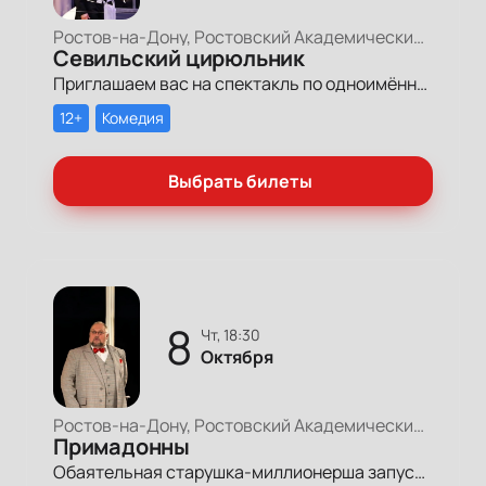
Ростов-на-Дону, Ростовский Академический Театр Драмы, Большая сцена
Севильский цирюльник
Приглашаем вас на спектакль по одноимённой пьесе «Севильский цирюльник» французского классика Пьера Огюста Карона де Бомарше.
12+
Комедия
Выбрать билеты
8
чт, 18:30
Октября
Ростов-на-Дону, Ростовский Академический Театр Драмы, Большая сцена
Примадонны
Обаятельная старушка-миллионерша запускает грандиозный поиск своих долгопотерянных племянниц, чтобы открыть им двери в мир богатства и оставить в наследство свои миллионы.