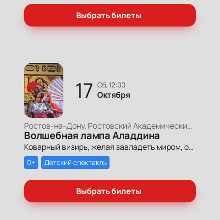
Выбрать билеты
17
сб, 12:00
Октября
Ростов-на-Дону, Ростовский Академический Театр Драмы, Большая сцена
Волшебная лампа Аладдина
Коварный визирь, желая завладеть миром, отправляет на поиски волшебной лампы, в которой таится всемогущий джинн. Находчивому юноше Аладдину предстоит пройти через множество опасных приключений, но ему помогут любовь к царевне и дружба волшебника джинна.
0+
Детский спектакль
Выбрать билеты