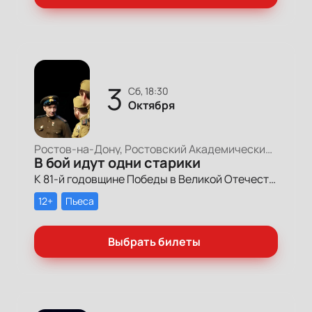
3
сб, 18:30
Октября
Ростов-на-Дону, Ростовский Академический Театр Драмы, Большая сцена
В бой идут одни старики
К 81-й годовщине Победы в Великой Отечественной войне Театр драмы имени Горького представит спектакль «В бой идут одни «старики»» по мотивам легендарного одноименного кинофильма Леонида Быкова 1973 года.
12+
Пьеса
Выбрать билеты