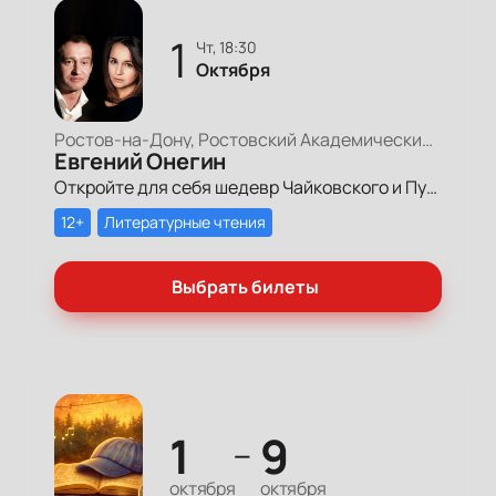
1
чт, 18:30
Октября
Ростов-на-Дону, Ростовский Академический Театр Драмы, Большая сцена
Евгений Онегин
Откройте для себя шедевр Чайковского и Пушкина на сцене Ростовского Театра Драмы. Насладитесь ариями и поэзией в исполнении звезд Большого и Мариинского театров. Забронируйте лучшие места онлайн!
12+
Литературные чтения
Выбрать билеты
1
9
—
октября
октября