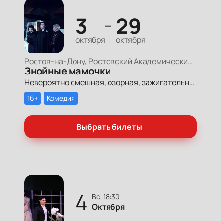
3
29
—
октября
октября
Ростов-на-Дону, Ростовский Академический Театр Драмы, Малая сцена
Знойные мамочки
Невероятно смешная, озорная, зажигательная комедия – о том, как две прекрасные леди степенного возраста вовсе не торопятся остепеняться, и подают своим уже взрослым детям отличный пример, как жить на полную катушку.
16+
Комедия
Выбрать билеты
4
вс, 18:30
Октября