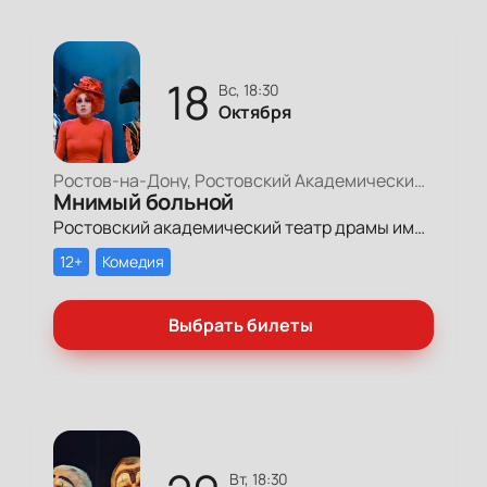
18
вс, 18:30
Октября
Ростов-на-Дону, Ростовский Академический Театр Драмы, Большая сцена
Мнимый больной
Ростовский академический театр драмы имени Максима Горького готовит премьеру спектакля «Мнимый больной» по пьесе классика мировой драматургии Мольера в постановке главного режиссера театра Геннадия Шапошникова.
12+
Комедия
Выбрать билеты
вт, 18:30