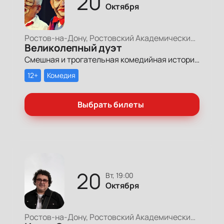
20
Октября
Ростов-на-Дону, Ростовский Академический Театр Драмы, Малая сцена
Великолепный дуэт
Смешная и трогательная комедийная история, сочиненную по мотивам давних спектаклей — уже ставших историей, многими забытых, но живых в памяти артистов, видевших эти спектакли на сцене Ростовской драмы.
12+
Комедия
Выбрать билеты
20
вт, 19:00
Октября
Ростов-на-Дону, Ростовский Академический Театр Драмы, Большая сцена