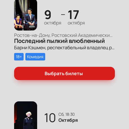
9
17
—
октября
октября
Ростов-на-Дону, Ростовский Академический Театр Драмы, Малая сцена
Последний пылкий влюбленный
Барни Кэшмен, респектабельный владелец рыбного ресторана, решает выйти из серой и скучной жизни, назначая свидания с женщинами в квартире своей матушки, что помогает ему осознать, что он далеко не самый несчастный человек в мире.
18+
Комедия
Выбрать билеты
10
сб, 18:30
Октября