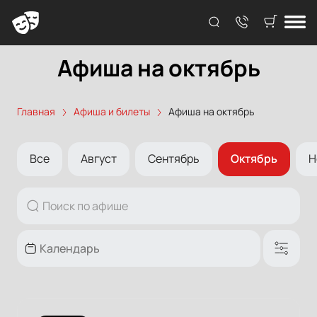
Афиша на октябрь
Главная
Афиша и билеты
Афиша на октябрь
Все
Август
Сентябрь
Октябрь
Н