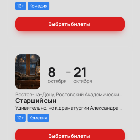
16+
Комедия
Выбрать билеты
8
21
—
октября
октября
Ростов-на-Дону, Ростовский Академический Театр Драмы, Малая сцена
Старший сын
Удивительно, но к драматургии Александра Вампилова Театр Горького за свою историю не обращался ни разу.
12+
Комедия
Выбрать билеты