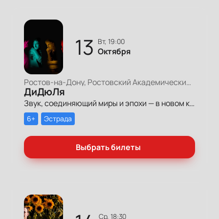
13
вт, 19:00
Октября
Ростов-на-Дону, Ростовский Академический Театр Драмы, Большая сцена
ДиДюЛя
Звук, соединяющий миры и эпохи — в новом концерте гитариста-виртуоза и композитора ДиДюЛи.
6+
Эстрада
Выбрать билеты
ср, 18:30