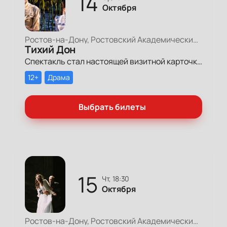
14
Октября
Ростов-на-Дону, Ростовский Академический Театр Драмы, Большая сцена
Тихий Дон
Спектакль стал настоящей визитной карточкой театра и всего региона. Его по достоинству оценили и зрители, и театральная общественность России. Постановка неизменно собирает полные залы в родном театре.
12+
Драма
Выбрать билеты
15
чт, 18:30
Октября
Ростов-на-Дону, Ростовский Академический Театр Драмы, Большая сцена