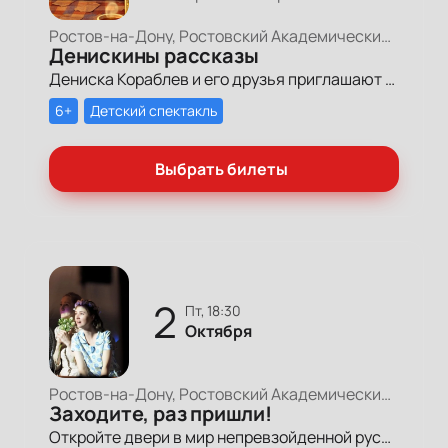
Ростов-на-Дону, Ростовский Академический Театр Драмы, Большая сцена
Денискины рассказы
Дениска Кораблев и его друзья приглашают мам, пап и ребят отправиться в невероятно весёлое и душевное приключение!
6+
Детский спектакль
Выбрать билеты
2
пт, 18:30
Октября
Ростов-на-Дону, Ростовский Академический Театр Драмы, Большая сцена
Заходите, раз пришли!
Откройте двери в мир непревзойденной русской души и настоящей народной мудрости в спектакле «Заходите, раз пришли!», основанном на легендарных рассказах Василия Макаровича Шукшина.