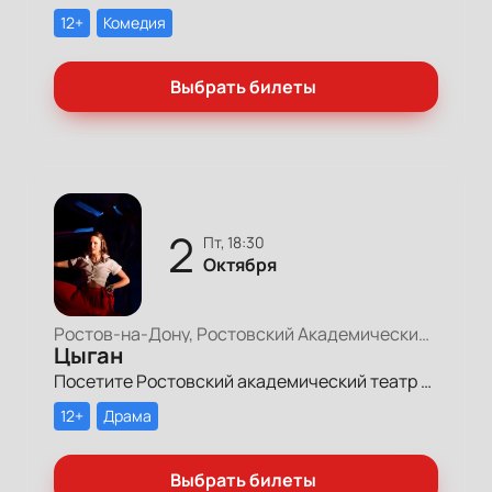
12+
Комедия
Выбрать билеты
2
пт, 18:30
Октября
Ростов-на-Дону, Ростовский Академический Театр Драмы, Большая сцена
Цыган
Посетите Ростовский академический театр драмы им. М. Горького и насладитесь спектаклем «Цыган», посвященным 100-летию Анатолия Калинина.
12+
Драма
Выбрать билеты