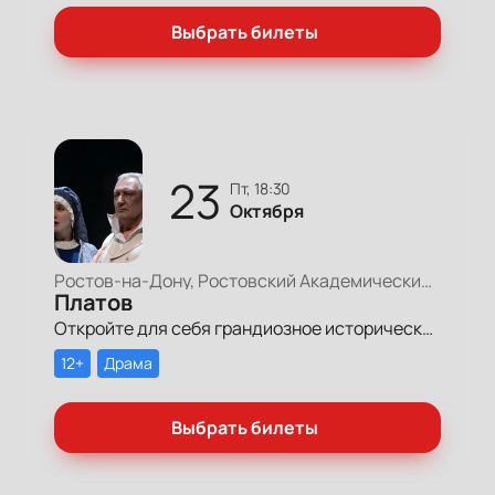
Выбрать билеты
23
пт, 18:30
Октября
Ростов-на-Дону, Ростовский Академический Театр Драмы, Большая сцена
Платов
Откройте для себя грандиозное историческое событие, где центральную роль играет фигура Матвея Ивановича Платова, легендарного героя Отечественной войны 1812 года, который стал символом славы и подвигов земли Донской.
12+
Драма
Выбрать билеты