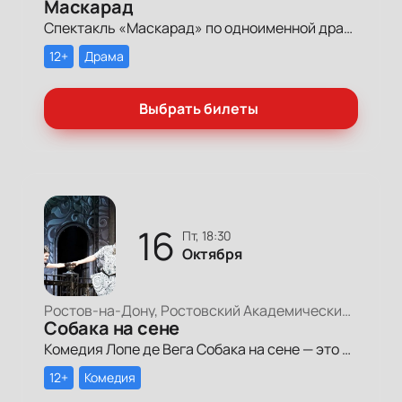
Маскарад
Спектакль «Маскарад» по одноименной драме одного из величайших русских поэтов. Волшебное путешествие в мир тайн и иллюзий!
12+
Драма
Выбрать билеты
16
пт, 18:30
Октября
Ростов-на-Дону, Ростовский Академический Театр Драмы, Большая сцена
Собака на сене
Комедия Лопе де Вега Собака на сене — это разговор о любви, подробный и серьезный, но в изящной и лёгкой форме.
12+
Комедия