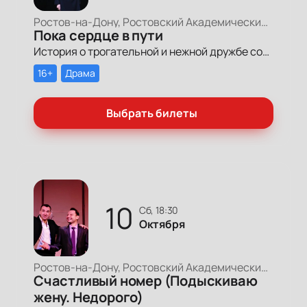
Ростов-на-Дону, Ростовский Академический Театр Драмы, Большая сцена
Пока сердце в пути
История о трогательной и нежной дружбе совсем молодого человека, потерявшего себя в этом мире, и весьма оригинальной леди элегантного возраста, чья жизненная философия раскроет перед героем новый, необыкновенный мир.
16+
Драма
Выбрать билеты
10
сб, 18:30
Октября
Ростов-на-Дону, Ростовский Академический Театр Драмы, Малая сцена
Счастливый номер (Подыскиваю
жену. Недорого)