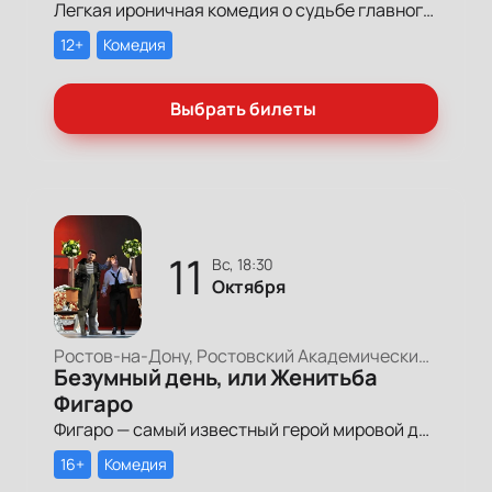
Легкая ироничная комедия о судьбе главного героя-миллионера, который мечтает обрести успех и в личной жизни.
12+
Комедия
Выбрать билеты
11
вс, 18:30
Октября
Ростов-на-Дону, Ростовский Академический Театр Драмы, Большая сцена
Безумный день, или Женитьба
Фигаро
Фигаро — самый известный герой мировой драматургии и любимец публики уже больше двух столетий.
16+
Комедия