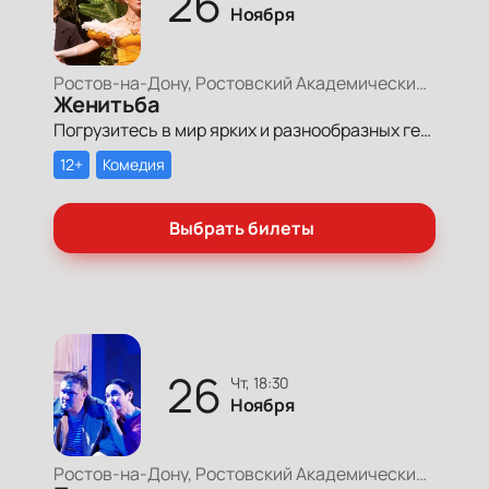
26
Ноября
Ростов-на-Дону, Ростовский Академический Театр Драмы, Большая сцена
Женитьба
Погрузитесь в мир ярких и разнообразных героев, объединенных желанием быть счастливыми и стремлением к любви, в спектакле «Женитьба» – последней работе выдающегося режиссера Сергея Арцибашева, который навсегда оставил свой след на отечественной сцене.
12+
Комедия
Выбрать билеты
26
чт, 18:30
Ноября
Ростов-на-Дону, Ростовский Академический Театр Драмы, Малая сцена