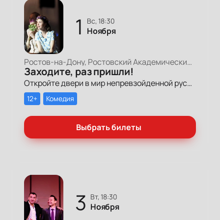
1
вс, 18:30
Ноября
Ростов-на-Дону, Ростовский Академический Театр Драмы, Большая сцена
Заходите, раз пришли!
Откройте двери в мир непревзойденной русской души и настоящей народной мудрости в спектакле «Заходите, раз пришли!», основанном на легендарных рассказах Василия Макаровича Шукшина.
12+
Комедия
Выбрать билеты
3
вт, 18:30
Ноября