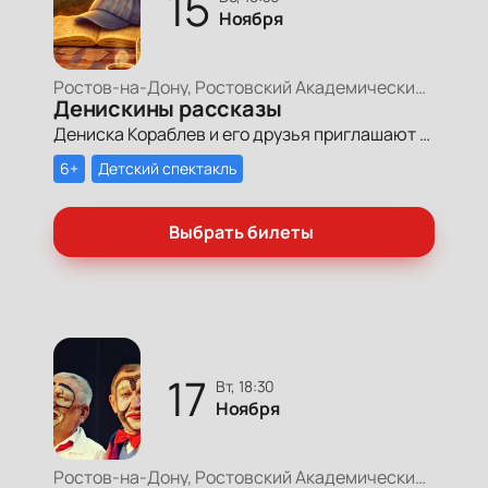
15
Ноября
Ростов-на-Дону, Ростовский Академический Театр Драмы, Большая сцена
Денискины рассказы
Дениска Кораблев и его друзья приглашают мам, пап и ребят отправиться в невероятно весёлое и душевное приключение!
6+
Детский спектакль
Выбрать билеты
17
вт, 18:30
Ноября
Ростов-на-Дону, Ростовский Академический Театр Драмы, Малая сцена