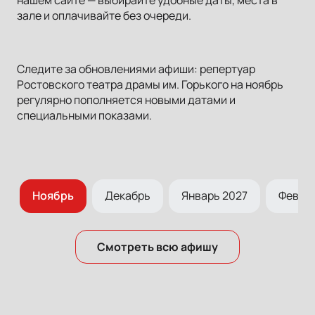
зале и оплачивайте без очереди.
Следите за обновлениями афиши: репертуар
Ростовского театра драмы им. Горького на ноябрь
регулярно пополняется новыми датами и
специальными показами.
ь
Ноябрь
Декабрь
Январь 2027
Феврал
Смотреть всю афишу