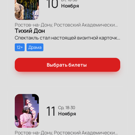
10
Ноября
Ростов-на-Дону, Ростовский Академический Театр Драмы, Большая сцена
Тихий Дон
Спектакль стал настоящей визитной карточкой театра и всего региона. Его по достоинству оценили и зрители, и театральная общественность России. Постановка неизменно собирает полные залы в родном театре.
12+
Драма
Выбрать билеты
11
ср, 18:30
Ноября
Ростов-на-Дону, Ростовский Академический Театр Драмы, Малая сцена