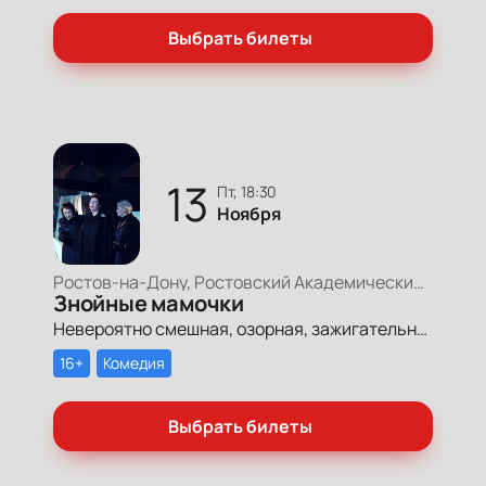
Выбрать билеты
13
пт, 18:30
Ноября
Ростов-на-Дону, Ростовский Академический Театр Драмы, Малая сцена
Знойные мамочки
Невероятно смешная, озорная, зажигательная комедия – о том, как две прекрасные леди степенного возраста вовсе не торопятся остепеняться, и подают своим уже взрослым детям отличный пример, как жить на полную катушку.
16+
Комедия
Выбрать билеты