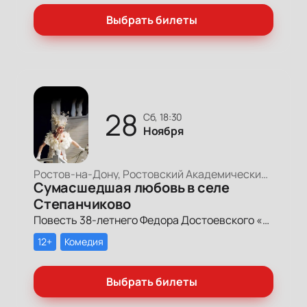
Выбрать билеты
28
сб, 18:30
Ноября
Ростов-на-Дону, Ростовский Академический Театр Драмы, Большая сцена
Сумасшедшая любовь в селе
Степанчиково
Повесть 38-летнего Федора Достоевского «Село Степанчиково и его обитатели» была опубликована в 1859 году и стала шагом к возвращению писателя в литературу после тяжелого каторжного периода.
12+
Комедия
Выбрать билеты