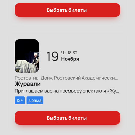
Выбрать билеты
19
чт, 18:30
Ноября
Ростов-на-Дону, Ростовский Академический Театр Драмы, Большая сцена
Журавли
Приглашаем вас на премьеру спектакля «Журавли» по пьесе «Вечно живые» Виктора Розова в исполнении Ростовского академического театра драмы им. Горького под режиссурой Геннадия Шапошникова.
12+
Драма
Выбрать билеты