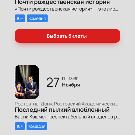
Почти рождественская история
«Почти рождественская история» — это лирическая и смешная история о людях, которые ищут свою дорогу к счастью.
16+
Комедия
Выбрать билеты
27
пт, 18:30
Ноября
Ростов-на-Дону, Ростовский Академический Театр Драмы, Малая сцена
Последний пылкий влюбленный
Барни Кэшмен, респектабельный владелец рыбного ресторана, решает выйти из серой и скучной жизни, назначая свидания с женщинами в квартире своей матушки, что помогает ему осознать, что он далеко не самый несчастный человек в мире.
18+
Комедия