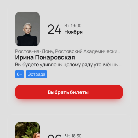
24
вт, 19:00
Ноября
Ростов-на-Дону, Ростовский Академический Театр Драмы, Большая сцена
Ирина Понаровская
Вы будете удивлены целому ряду утончённых и элегантных образов... Как и прежде, Ирина Понаровская — образец женственности, стиля и моды.
6+
Эстрада
Выбрать билеты
чт, 18:30