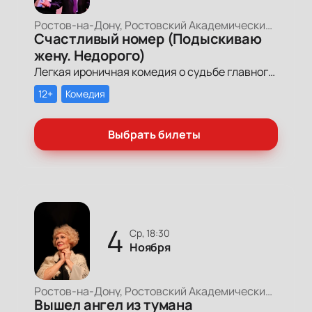
Ростов-на-Дону, Ростовский Академический Театр Драмы, Малая сцена
Счастливый номер (Подыскиваю
жену. Недорого)
Легкая ироничная комедия о судьбе главного героя-миллионера, который мечтает обрести успех и в личной жизни.
12+
Комедия
Выбрать билеты
4
ср, 18:30
Ноября
Ростов-на-Дону, Ростовский Академический Театр Драмы, Малая сцена
Вышел ангел из тумана