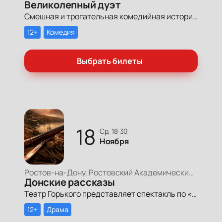
Великолепный дуэт
Смешная и трогательная комедийная история, сочиненную по мотивам давних спектаклей — уже ставших историей, многими забытых, но живых в памяти артистов, видевших эти спектакли на сцене Ростовской драмы.
12+
Комедия
Выбрать билеты
18
ср, 18:30
Ноября
Ростов-на-Дону, Ростовский Академический Театр Драмы, Малая сцена
Донские рассказы
Театр Горького представляет спектакль по «Донским рассказам» Михаила Шолохова.
12+
Драма