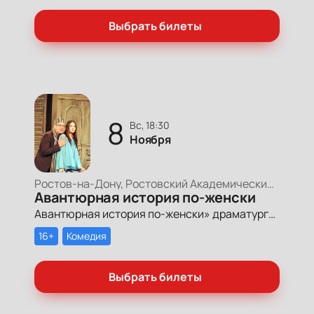
Выбрать билеты
8
вс, 18:30
Ноября
Ростов-на-Дону, Ростовский Академический Театр Драмы, Малая сцена
Авантюрная история по-женски
Авантюрная история по-женски» драматурга Александра Коровкина в постановке режиссера Николая Елесина повествует о двух сестрах – хозяйках старого дома в историческом центре города.
16+
Комедия
Выбрать билеты