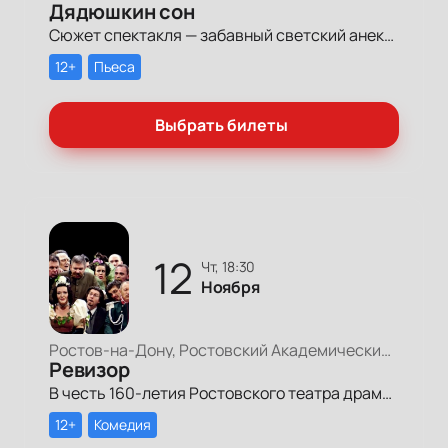
Дядюшкин сон
Сюжет спектакля — забавный светский анекдот, раскрашенный оригинальным юмором Достоевского и его фирменным психологизмом.
12+
Пьеса
Выбрать билеты
12
чт, 18:30
Ноября
Ростов-на-Дону, Ростовский Академический Театр Драмы, Большая сцена
Ревизор
В честь 160-летия Ростовского театра драмы состоится премьера спектакля «Ревизор» по пьесе Николая Гоголя, воскрешающая историю театра и восхищающая участием легендарного Михаила Семеновича Щепкина.
12+
Комедия