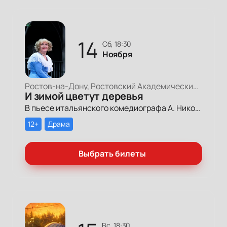
14
сб, 18:30
Ноября
Ростов-на-Дону, Ростовский Академический Театр Драмы, Большая сцена
И зимой цветут деревья
В пьесе итальянского комедиографа А. Николаи рассказывается история любви двух немолодых людей — Ноэми и Ненила, которых на склоне жизни судьба оставила одинокими, брошенными собственными детьми в доме престарелых.
12+
Драма
Выбрать билеты
вс, 18:30