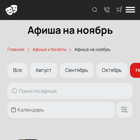
Афиша на ноябрь
Главная
Афиша и билеты
Афиша на ноябрь
Все
Август
Сентябрь
Октябрь
Н