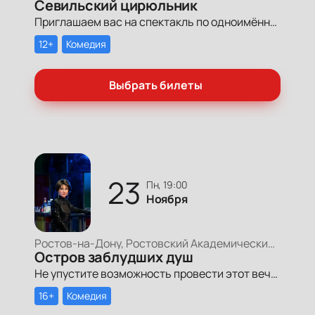
Севильский цирюльник
Приглашаем вас на спектакль по одноимённой пьесе «Севильский цирюльник» французского классика Пьера Огюста Карона де Бомарше.
12+
Комедия
Выбрать билеты
23
пн, 19:00
Ноября
Ростов-на-Дону, Ростовский Академический Театр Драмы, Большая сцена
Остров заблудших душ
Не упустите возможность провести этот вечер в компании героев постановки «Остров заблудших душ»!
16+
Комедия