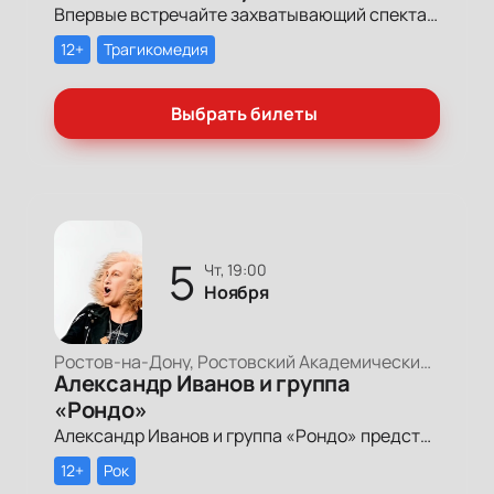
Впервые встречайте захватывающий спектакль, где смех и слезы смешиваются в одном дыхании, погружая вас в удивительную историю, где каждый образ отражает частичку нашей с вами жизни, семьи и дружбы.
12+
Трагикомедия
Выбрать билеты
5
чт, 19:00
Ноября
Ростов-на-Дону, Ростовский Академический Театр Драмы, Большая сцена
Александр Иванов и группа
«Рондо»
Александр Иванов и группа «Рондо» представляют новую концертную программу «6:5 в мою пользу», приуроченную к 65-летию артиста.
12+
Рок